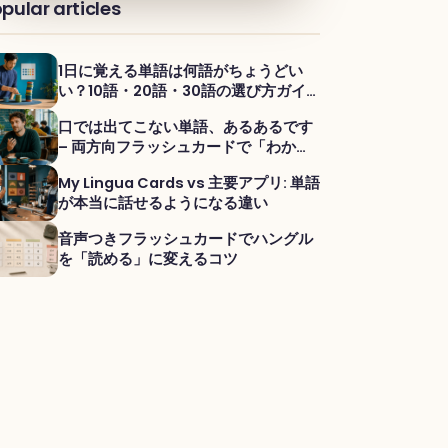
pular articles
1日に覚える単語は何語がちょうどい
い？10語・20語・30語の選び方ガイ
ド
口では出てこない単語、あるあるです
– 両方向フラッシュカードで「わか
る」を「言える」に変える
My Lingua Cards vs 主要アプリ: 単語
が本当に話せるようになる違い
音声つきフラッシュカードでハングル
を「読める」に変えるコツ