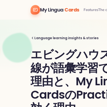
My Lingua
Cards
Features
The 
Language learning insights & stories
エビングハウ
線が語彙学習
理由と、My Li
CardsのPract