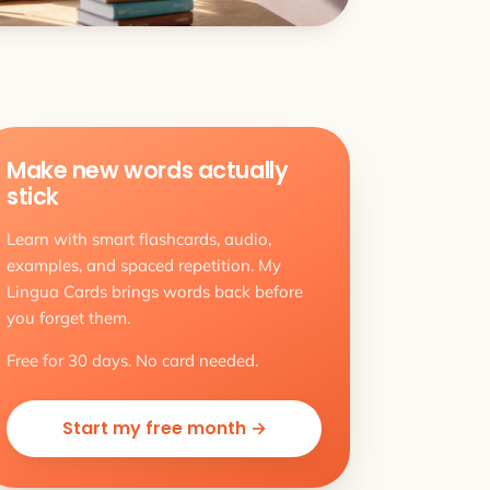
Make new words actually
stick
Learn with smart flashcards, audio,
examples, and spaced repetition. My
Lingua Cards brings words back before
you forget them.
Free for 30 days. No card needed.
Start my free month →