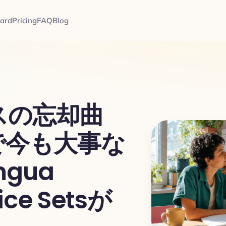
card
Pricing
FAQ
Blog
スの忘却曲
で今も大事な
ngua
ice Setsが