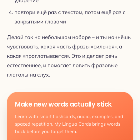
ударение
повтори ещё раз с текстом, потом ещё раз с
закрытыми глазами
Делай так на небольшом наборе – и ты начнёшь
чувствовать, какая часть фразы «сильная», а
какая «проглатывается». Это и делает речь
естественнее, и помогает ловить фразовые
глаголы на слух.
Make new words actually stick
Learn with smart flashcards, audio, examples, and
spaced repetition. My Lingua Cards brings words
back before you forget them.