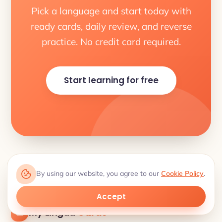
Pick a language and start today with
ready cards, daily review, and reverse
practice. No credit card required.
Start learning for free
By using our website, you agree to our
Cookie Policy
.
Accept
My Lingua
Cards