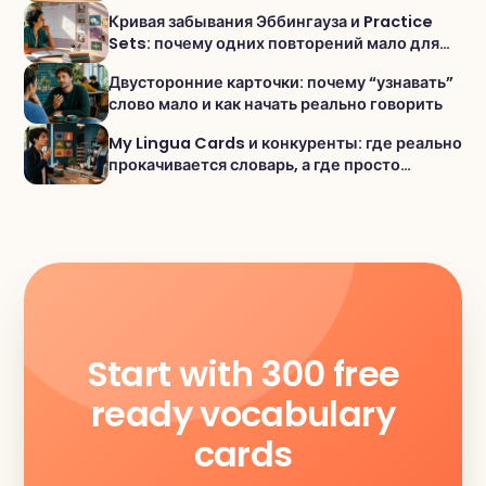
Кривая забывания Эббингауза и Practice
Sets: почему одних повторений мало для
активного словаря
Двусторонние карточки: почему “узнавать”
слово мало и как начать реально говорить
My Lingua Cards и конкуренты: где реально
прокачивается словарь, а где просто
«проходишь уроки»
Start with 300 free
ready vocabulary
cards