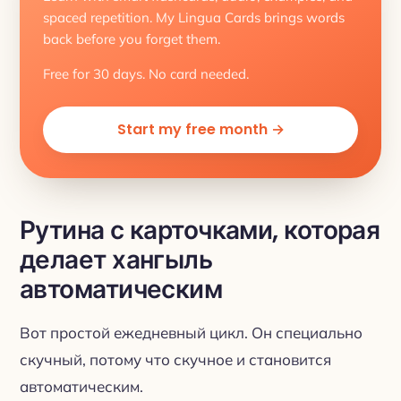
spaced repetition. My Lingua Cards brings words
back before you forget them.
Free for 30 days. No card needed.
Start my free month →
Рутина с карточками, которая
делает хангыль
автоматическим
Вот простой ежедневный цикл. Он специально
скучный, потому что скучное и становится
автоматическим.