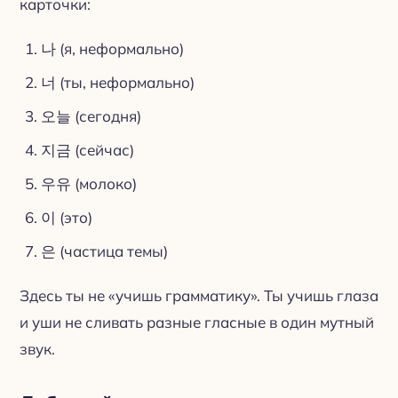
карточки:
나 (я, неформально)
너 (ты, неформально)
오늘 (сегодня)
지금 (сейчас)
우유 (молоко)
이 (это)
은 (частица темы)
Здесь ты не «учишь грамматику». Ты учишь глаза
и уши не сливать разные гласные в один мутный
звук.