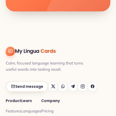
My Lingua
Cards
Calm, focused language learning that turns
useful words into lasting recall.
Send message
Product
Learn
Company
Features
Languages
Pricing