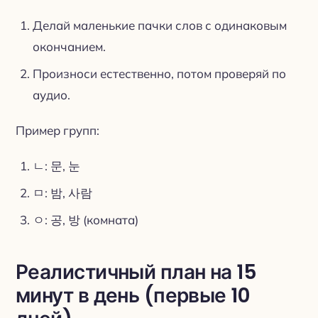
Делай маленькие пачки слов с одинаковым
окончанием.
Произноси естественно, потом проверяй по
аудио.
Пример групп:
ㄴ: 문, 눈
ㅁ: 밤, 사람
ㅇ: 공, 방 (комната)
Реалистичный план на 15
минут в день (первые 10