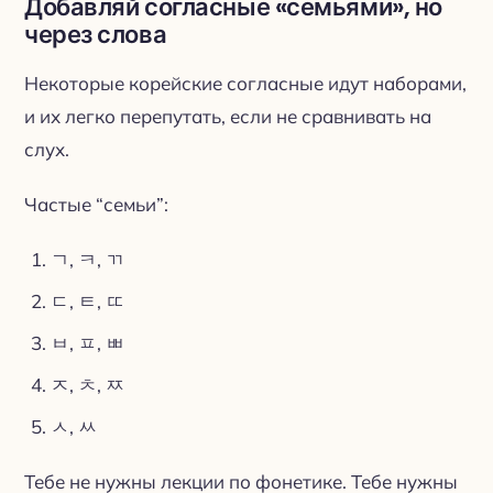
Добавляй согласные «семьями», но
через слова
Некоторые корейские согласные идут наборами,
и их легко перепутать, если не сравнивать на
слух.
Частые “семьи”:
ㄱ, ㅋ, ㄲ
ㄷ, ㅌ, ㄸ
ㅂ, ㅍ, ㅃ
ㅈ, ㅊ, ㅉ
ㅅ, ㅆ
Тебе не нужны лекции по фонетике. Тебе нужны