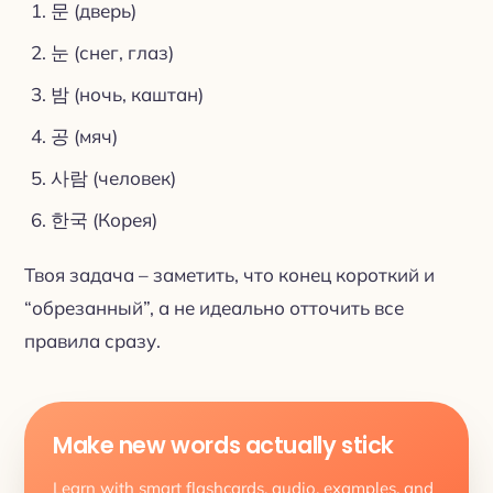
문 (дверь)
눈 (снег, глаз)
밤 (ночь, каштан)
공 (мяч)
사람 (человек)
한국 (Корея)
Твоя задача – заметить, что конец короткий и
“обрезанный”, а не идеально отточить все
правила сразу.
Make new words actually stick
Learn with smart flashcards, audio, examples, and