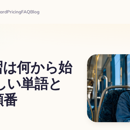
card
Pricing
FAQ
Blog
習は何から始
しい単語と
順番