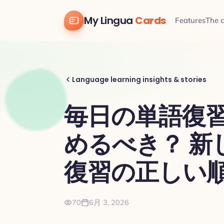
My Lingua
Cards
Features
The 
Language learning insights & stories
毎日の単語復
めるべき？ 新
復習の正しい
70
6月 3, 2026