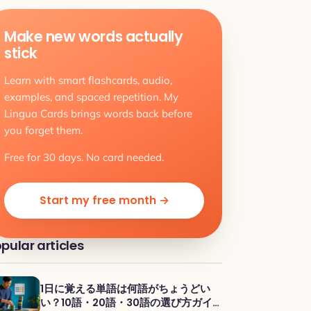
Make new words actually
stick
Learn with smart flashcards, audio,
examples, and spaced repetition. My
Lingua Cards brings words back before
you forget them.
Free for 30 days. No card needed.
Start my free month →
pular articles
1日に覚える単語は何語がちょうどい
い？10語・20語・30語の選び方ガイ