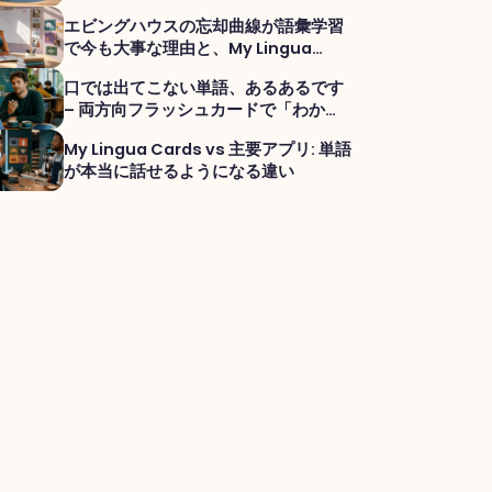
ド
エビングハウスの忘却曲線が語彙学習
で今も大事な理由と、My Lingua
CardsのPractice Setsが効く理由
口では出てこない単語、あるあるです
– 両方向フラッシュカードで「わか
る」を「言える」に変える
My Lingua Cards vs 主要アプリ: 単語
が本当に話せるようになる違い