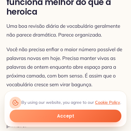
funciona melhor do que a
heroica
Uma boa revisão diária de vocabulário geralmente
não parece dramática. Parece organizada.
Você não precisa enfiar o maior número possível de
palavras novas em hoje. Precisa manter vivas as
palavras de ontem enquanto abre espaço para a
próxima camada, com bom senso. É assim que o
vocabulário cresce sem virar bagunça.
Então, se você continua em dúvida entre começar
By using our website, you agree to our
Cookie Policy
.
por palavras novas ou revisões, a resposta é bem
Accept
simples na maioria dos casos: faça as revisões
primeiro.