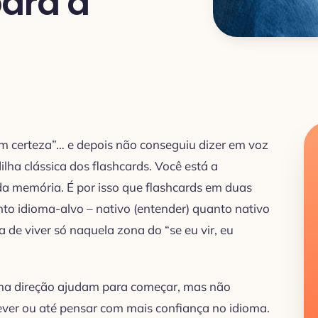
para a
om certeza”… e depois não conseguiu dizer em voz
lha clássica dos flashcards. Você está a
da memória. É por isso que flashcards em duas
nto idioma-alvo – nativo (entender) quanto nativo
xa de viver só naquela zona do “se eu vir, eu
uma direção ajudam para começar, mas não
crever ou até pensar com mais confiança no idioma.