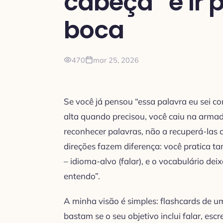
cabeça” e ir 
boca
470
mar 25, 2026
Se você já pensou “essa palavra eu sei c
alta quando precisou, você caiu na armadi
reconhecer palavras, não a recuperá-las 
direções fazem diferença: você pratica ta
– idioma-alvo (falar), e o vocabulário dei
entendo”.
A minha visão é simples: flashcards de 
bastam se o seu objetivo inclui falar, es