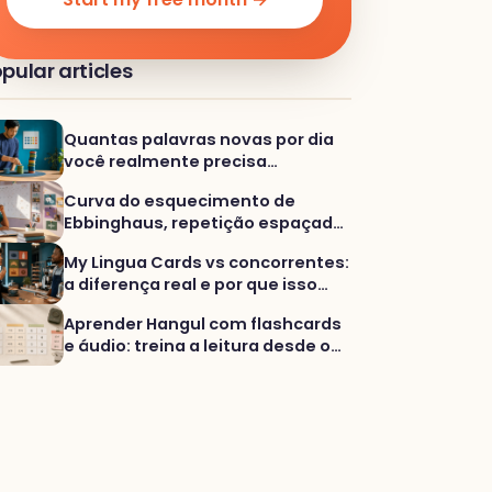
pular articles
Quantas palavras novas por dia
você realmente precisa
aprender?
Curva do esquecimento de
Ebbinghaus, repetição espaçada
e por que a prática variada ajuda
My Lingua Cards vs concorrentes:
você a realmente usar palavras
a diferença real e por que isso
muda seus resultados
Aprender Hangul com flashcards
e áudio: treina a leitura desde o
primeiro dia