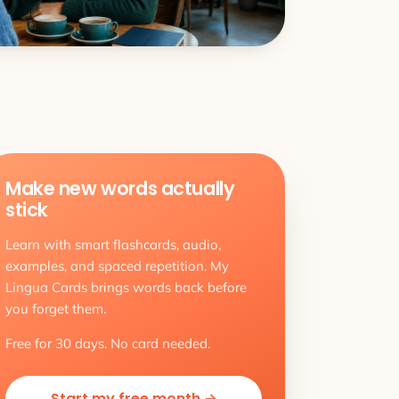
Make new words actually
stick
Learn with smart flashcards, audio,
examples, and spaced repetition. My
Lingua Cards brings words back before
you forget them.
Free for 30 days. No card needed.
Start my free month →