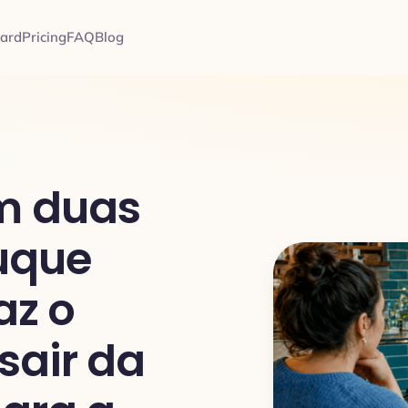
card
Pricing
FAQ
Blog
m duas
ruque
az o
sair da