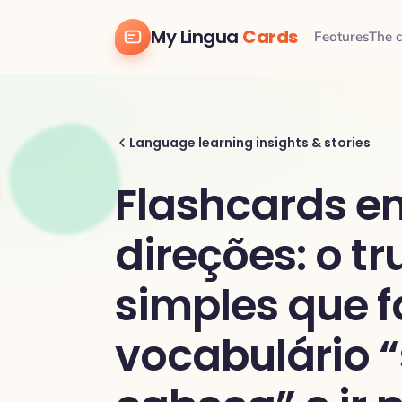
My Lingua
Cards
Features
The 
Language learning insights & stories
Flashcards e
direções: o t
simples que f
vocabulário “