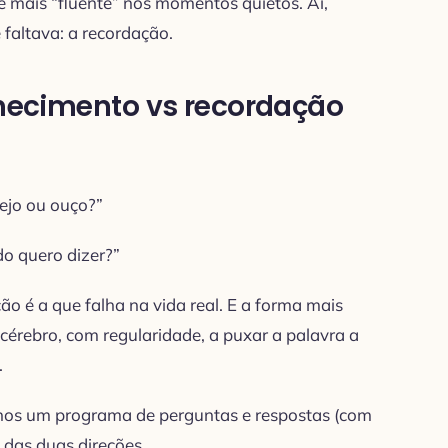
te mais “fluente” nos momentos quietos. Aí,
 faltava: a recordação.
nhecimento vs recordação
ejo ou ouço?”
o quero dizer?”
o é a que falha na vida real. E a forma mais
o cérebro, com regularidade, a puxar a palavra a
.
nos um programa de perguntas e respostas (com
 das duas direções.