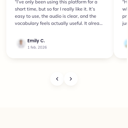
“I’ve only been using this platform for a
“H
short time, but so far I really like it. It’s
wh
easy to use, the audio is clear, and the
pr
vocabulary feels actually useful. It already
ju
seems a lot better than some other apps
st
I’ve tried. So far, it feels worth the money.”
he
Emily C.
wo
1 feb. 2026
It'