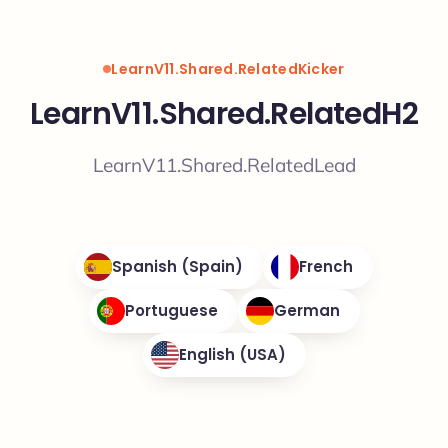
LearnV11.Shared.RelatedKicker
LearnV11.Shared.RelatedH2
LearnV11.Shared.RelatedLead
Spanish (Spain)
French
Portuguese
German
English (USA)