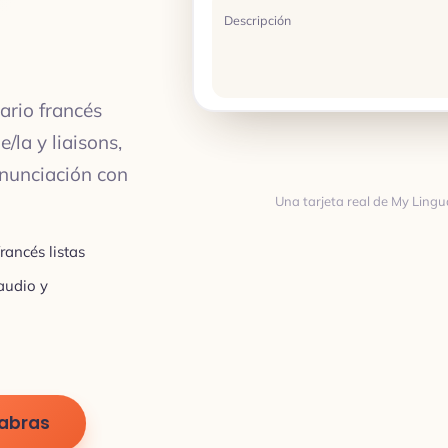
Descripción
ario francés
/la y liaisons,
ronunciación con
Una tarjeta real de My Lingu
Traducción
rancés listas
audio y
TRADUCCIÓN
labras