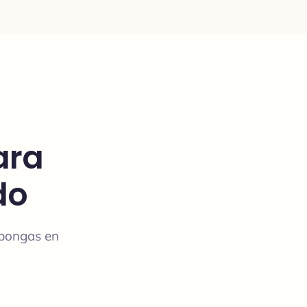
ara
do
 pongas en