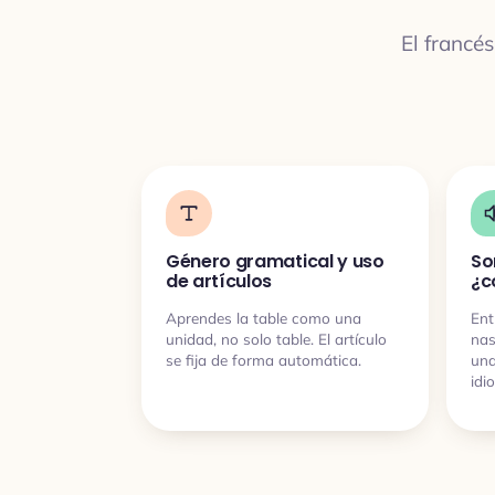
El francé
Género gramatical y uso
So
de artículos
¿c
Aprendes la table como una
Ent
unidad, no solo table. El artículo
nas
se fija de forma automática.
una
idi