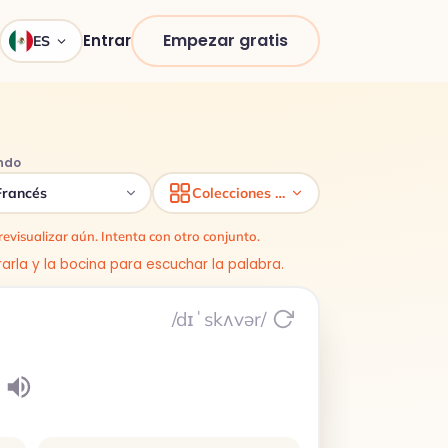
Empezar gratis
Entrar
ES
ndo
Francés
Colecciones de vocabulario
evisualizar aún. Intenta con otro conjunto.
rarla y la bocina para escuchar la palabra.
/dɪˈskʌvər/