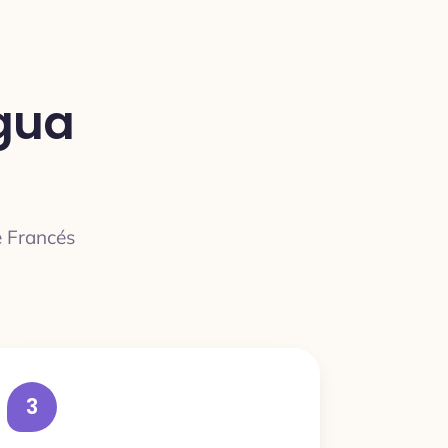
gua
e Francés
3