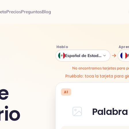
jeta
Precios
Preguntas
Blog
Hablo
Apre
Español de Estados Unidos
No encontramos tarjetas para pr
Pruébalo: toca la tarjeta para gi
e
A1
io
Palabra