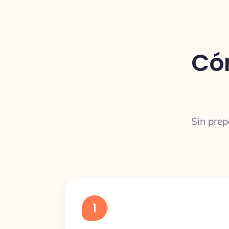
Có
Sin prep
1