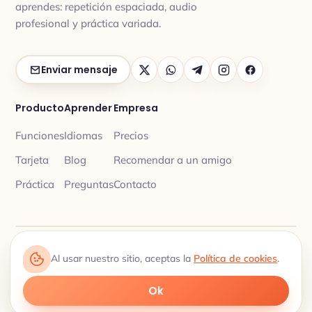
aprendes: repetición espaciada, audio
profesional y práctica variada.
Enviar mensaje
Producto
Aprender
Empresa
Funciones
Idiomas
Precios
Tarjeta
Blog
Recomendar a un amigo
Práctica
Preguntas
Contacto
Política de privacidad
Términos
© 2026 My Lingua Cards ·
·
Al usar nuestro sitio, aceptas la
Política de cookies
.
del servicio
Vocabulario con repetición espaciada · 18 idiomas
Ok