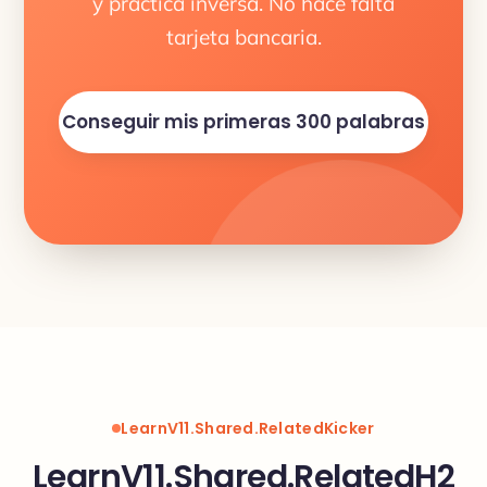
y práctica inversa. No hace falta
tarjeta bancaria.
Conseguir mis primeras 300 palabras
LearnV11.Shared.RelatedKicker
LearnV11.Shared.RelatedH2