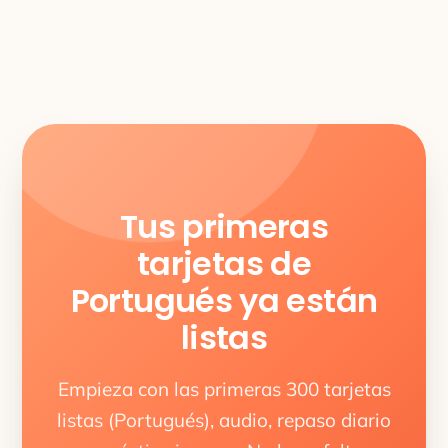
Tus primeras
tarjetas de
Portugués ya están
listas
Empieza con las primeras 300 tarjetas
listas (Portugués), audio, repaso diario