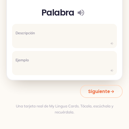
Palabra
Descripción
Ejemplo
Siguiente
Una tarjeta real de My Lingua Cards. Tócala, escúchala y
recuérdala.