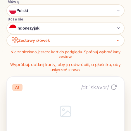
Mówię
Polski
Uczę się
Indonezyjski
Zestawy słówek
Nie znaleziono jeszcze kart do podglądu. Spróbuj wybrać inny
zestaw.
Wypróbuj: dotknij karty, aby ją odwrócić, a głośnika, aby
usłyszeć słowo.
/dɪˈskʌvər/
A1