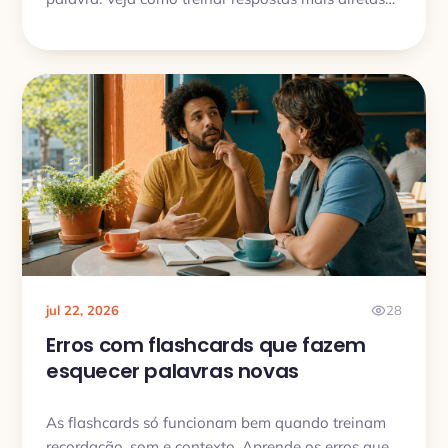
com prática inversa, chunks úteis e áudio.
jul 22, 2026
28
Erros com flashcards que fazem
esquecer palavras novas
As flashcards só funcionam bem quando treinam
recordação, som e contexto. Aprende os erros que