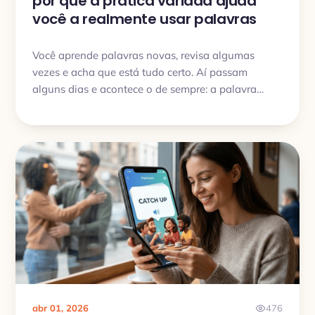
por que a prática variada ajuda
você a realmente usar palavras
Você aprende palavras novas, revisa algumas
vezes e acha que está tudo certo. Aí passam
alguns dias e acontece o de sempre: a palavra
parece familiar, o sentido quase vem, mas na hora
H sua cabeça trava. É exatamente por isso que a
curva do esquecimento de Ebbinghaus ainda
importa para quem está aprendendo um idioma.
abr 01, 2026
476