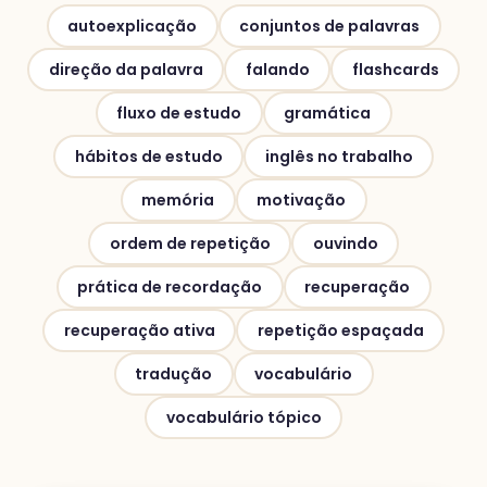
autoexplicação
conjuntos de palavras
direção da palavra
falando
flashcards
fluxo de estudo
gramática
hábitos de estudo
inglês no trabalho
memória
motivação
ordem de repetição
ouvindo
prática de recordação
recuperação
recuperação ativa
repetição espaçada
tradução
vocabulário
vocabulário tópico