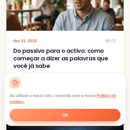
dez 31, 2025
137
Do passivo para o activo: como
começar a dizer as palavras que
você já sabe
Você reconhece a palavra, entende a frase… e na
hora de falar dá branco. O truque é treinar em duas
direcções – e usar flashcards reversos com
Ao utilizar o nosso site, concorda com a nossa
Política de
cookies
repetição espaçada para transformar
.
reconhecimento em lembrança rápida.
Ok