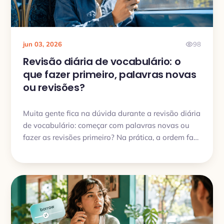
jun 03, 2026
98
Revisão diária de vocabulário: o
que fazer primeiro, palavras novas
ou revisões?
Muita gente fica na dúvida durante a revisão diária
de vocabulário: começar com palavras novas ou
fazer as revisões primeiro? Na prática, a ordem faz
diferença, e quase sempre o melhor é revisar antes,
adicionar palavras novas depois e deixar a prática
extra para o final.