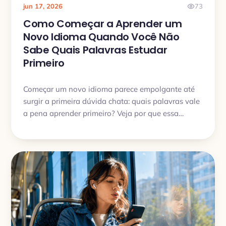
jun 17, 2026
73
Como Começar a Aprender um
Novo Idioma Quando Você Não
Sabe Quais Palavras Estudar
Primeiro
Começar um novo idioma parece empolgante até
surgir a primeira dúvida chata: quais palavras vale
a pena aprender primeiro? Veja por que essa
escolha trava tanta gente, como sair da paralisia e
por que o mais importante no começo não é
montar a lista perfeita, mas entrar num ritmo de
estudo que funcione de verdade.