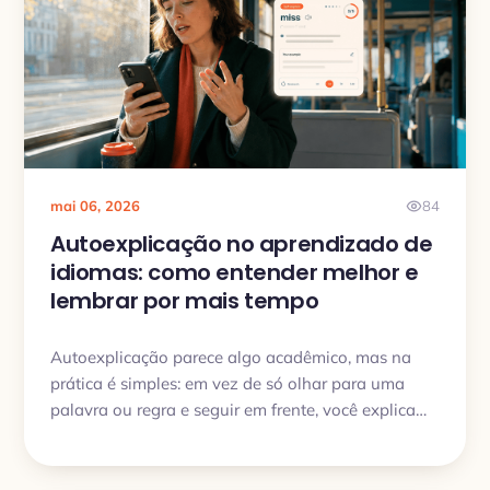
mai 06, 2026
84
Autoexplicação no aprendizado de
idiomas: como entender melhor e
lembrar por mais tempo
Autoexplicação parece algo acadêmico, mas na
prática é simples: em vez de só olhar para uma
palavra ou regra e seguir em frente, você explica
para si mesmo o que ela quer dizer, por que
aparece ali e como funciona numa frase real. Esse
pequeno passo ajuda a transformar