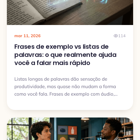
mar 11, 2026
114
Frases de exemplo vs listas de
palavras: o que realmente ajuda
você a falar mais rápido
Listas longas de palavras dão sensação de
produtividade, mas quase não mudam a forma
como você fala. Frases de exemplo com áudio,
contexto e repetição espaçada ajudam o
vocabulário a aparecer na hora da conversa – não
só na prova.