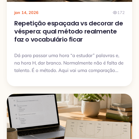
jan 14, 2026
172
Repetição espaçada vs decorar de
véspera: qual método realmente
faz o vocabulário ficar
Dá para passar uma hora “a estudar” palavras e,
na hora H, dar branco. Normalmente não é falta de
talento. É o método. Aqui vai uma comparação
prática dos jeitos mais comuns de aprender
vocabulário e por que a repetição espaçada (SRS)
quase sempre ganha no longo prazo.