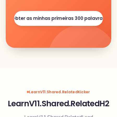
Obter as minhas primeiras 300 palavras
LearnV11.Shared.RelatedKicker
LearnV11.Shared.RelatedH2