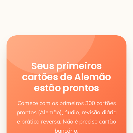
Seus primeiros
cartões de Alemão
estão prontos
Comece com os primeiros 300 cartões
prontos (Alemão), áudio, revisão diária
e prática reversa. Não é preciso cartão
bancário.