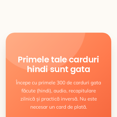
Primele tale carduri
hindi sunt gata
Începe cu primele 300 de carduri gata
făcute (hindi), audio, recapitulare
zilnică și practică inversă. Nu este
necesar un card de plată.