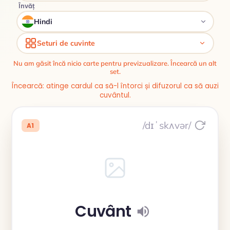
Învăț
Hindi
Seturi de cuvinte
Nu am găsit încă nicio carte pentru previzualizare. Încearcă un alt
set.
Încearcă: atinge cardul ca să-l întorci și difuzorul ca să auzi
cuvântul.
/dɪˈskʌvər/
A1
Cuvânt