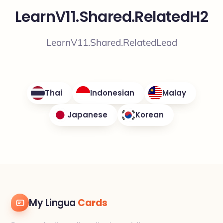
LearnV11.Shared.RelatedH2
LearnV11.Shared.RelatedLead
Thai
Indonesian
Malay
Japanese
Korean
My Lingua
Cards