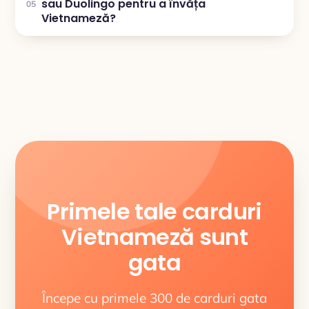
sau Duolingo pentru a învăța
05
Vietnameză?
Primele tale carduri
Vietnameză sunt
gata
Începe cu primele 300 de carduri gata