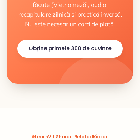
făcute (Vietnameză), audio,
recapitulare zilnică și practică inversă.
Nu este necesar un card de plată.
Obține primele 300 de cuvinte
LearnV11.Shared.RelatedKicker