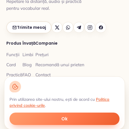
Repetare la distanță, audio și practică
pentru vocabular real.
Trimite mesaj
Produs
Învață
Companie
Funcții
Limbi
Prețuri
Card
Blog
Recomandă unui prieten
Practică
FAQ
Contact
Prin utilizarea site-ului nostru, ești de acord cu
Politica
Politica de confidențialitate
© 2026 My Lingua Cards ·
·
privind cookie-urile
.
Termeni și condiții
Vocabular spațial · Limbi 18
Ok