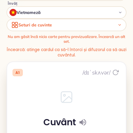
Învăț
Vietnameză
Seturi de cuvinte
Nu am găsit încă nicio carte pentru previzualizare. Încearcă un alt
set.
Încearcă: atinge cardul ca să-l întorci și difuzorul ca să auzi
cuvântul.
/dɪˈskʌvər/
A1
Cuvânt