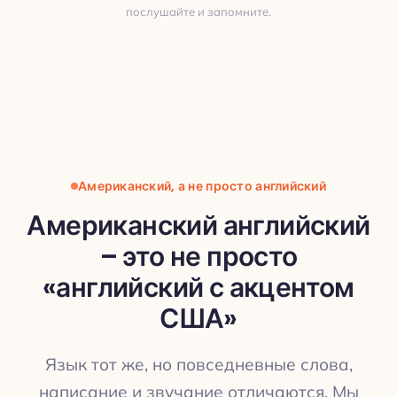
послушайте и запомните.
Перевод
Американский, а не просто английский
Американский английский
– это не просто
ПЕРЕВОД
«английский с акцентом
США»
Язык тот же, но повседневные слова,
написание и звучание отличаются. Мы