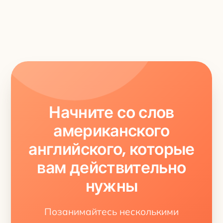
Начните со слов
американского
английского, которые
вам действительно
нужны
Позанимайтесь несколькими