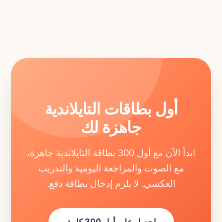
أول بطاقات التايلاندية
جاهزة لك
ابدأ الآن مع أول 300 بطاقة التايلاندية جاهزة،
مع الصوت والمراجعة اليومية والتدريب
العكسي. لا يلزم إدخال بطاقة دفع.