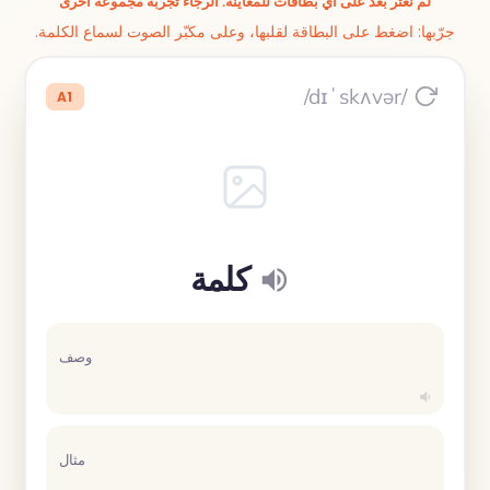
لم نعثر بعد على أي بطاقات للمعاينة. الرجاء تجربة مجموعة أخرى
جرّبها: اضغط على البطاقة لقلبها، وعلى مكبّر الصوت لسماع الكلمة.
/dɪˈskʌvər/
A1
كلمة
وصف
مثال