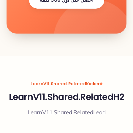
احصل على أول 300 كلمة
LearnV11.Shared.RelatedKicker
LearnV11.Shared.RelatedH2
LearnV11.Shared.RelatedLead