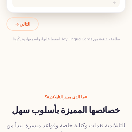
التالي
بطاقة حقيقية من My Lingua Cards. اضغط عليها، واسمعها، وتذكّرها.
ترجمة
ما الذي يميز التايلاندية؟
خصائصها المميزة بأسلوب سهل
للتايلاندية نغمات وكتابة خاصة وقواعد ميسرة. نبدأ من