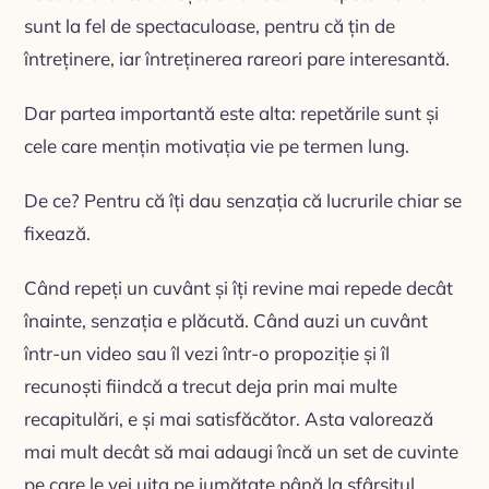
sunt la fel de spectaculoase, pentru că țin de
întreținere, iar întreținerea rareori pare interesantă.
Dar partea importantă este alta: repetările sunt și
cele care mențin motivația vie pe termen lung.
De ce? Pentru că îți dau senzația că lucrurile chiar se
fixează.
Când repeți un cuvânt și îți revine mai repede decât
înainte, senzația e plăcută. Când auzi un cuvânt
într-un video sau îl vezi într-o propoziție și îl
recunoști fiindcă a trecut deja prin mai multe
recapitulări, e și mai satisfăcător. Asta valorează
mai mult decât să mai adaugi încă un set de cuvinte
pe care le vei uita pe jumătate până la sfârșitul