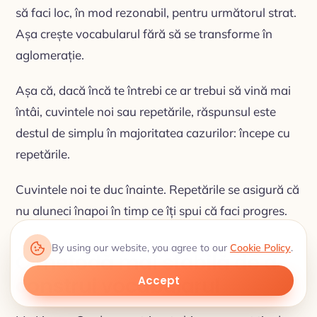
să faci loc, în mod rezonabil, pentru următorul strat.
Așa crește vocabularul fără să se transforme în
aglomerație.
Așa că, dacă încă te întrebi ce ar trebui să vină mai
întâi, cuvintele noi sau repetările, răspunsul este
destul de simplu în majoritatea cazurilor: începe cu
repetările.
Cuvintele noi te duc înainte. Repetările se asigură că
nu aluneci înapoi în timp ce îți spui că faci progres.
By using our website, you agree to our
Cookie Policy
.
O metodă mai stabilă de a
construi vocabularul
Accept