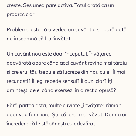
crește. Sesiunea pare activă. Totul arată ca un
progres clar.
Problema este că a vedea un cuvânt o singură dată
nu înseamnă că l-ai învățat.
Un cuvânt nou este doar începutul. Învățarea
adevărată apare când acel cuvânt revine mai târziu
și creierul tău trebuie să lucreze din nou cu el. Îl mai
recunoști? Îi legi repede sensul? Îl auzi clar? Îți
amintești de el când exersezi în direcția opusă?
Fără partea asta, multe cuvinte „învățate” rămân
doar vag familiare. Știi că le-ai mai văzut. Dar nu ai
încredere că le stăpânești cu adevărat.