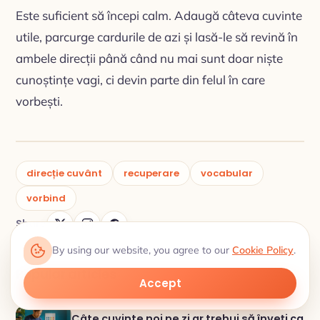
Este suficient să începi calm. Adaugă câteva cuvinte
utile, parcurge cardurile de azi și lasă-le să revină în
ambele direcții până când nu mai sunt doar niște
cunoștințe vagi, ci devin parte din felul în care
vorbești.
direcție cuvânt
recuperare
vocabular
vorbind
Share
By using our website, you agree to our
Cookie Policy
.
Popular articles
Accept
Câte cuvinte noi pe zi ar trebui să înveți ca