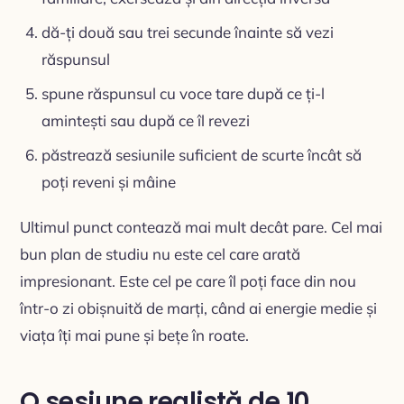
dă-ți două sau trei secunde înainte să vezi
răspunsul
spune răspunsul cu voce tare după ce ți-l
amintești sau după ce îl revezi
păstrează sesiunile suficient de scurte încât să
poți reveni și mâine
Ultimul punct contează mai mult decât pare. Cel mai
bun plan de studiu nu este cel care arată
impresionant. Este cel pe care îl poți face din nou
într-o zi obișnuită de marți, când ai energie medie și
viața îți mai pune și bețe în roate.
O sesiune realistă de 10