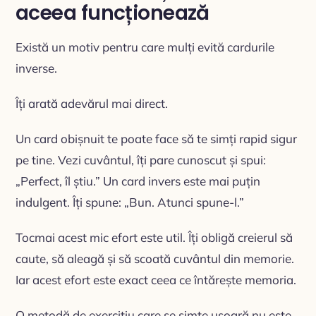
aceea funcționează
Există un motiv pentru care mulți evită cardurile
inverse.
Îți arată adevărul mai direct.
Un card obișnuit te poate face să te simți rapid sigur
pe tine. Vezi cuvântul, îți pare cunoscut și spui:
„Perfect, îl știu.” Un card invers este mai puțin
indulgent. Îți spune: „Bun. Atunci spune-l.”
Tocmai acest mic efort este util. Îți obligă creierul să
caute, să aleagă și să scoată cuvântul din memorie.
Iar acest efort este exact ceea ce întărește memoria.
O metodă de exercițiu care se simte ușoară nu este