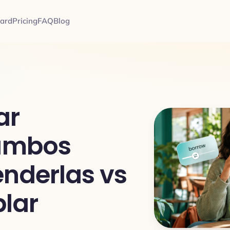
card
Pricing
FAQ
Blog
ar
 ambos
enderlas vs
blar