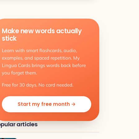
Make new words actually
stick
Learn with smart flashcards, audio,
examples, and spaced repetition. My
Lingua Cards brings words back before
you forget them.
Free for 30 days. No card needed.
Start my free month →
pular articles