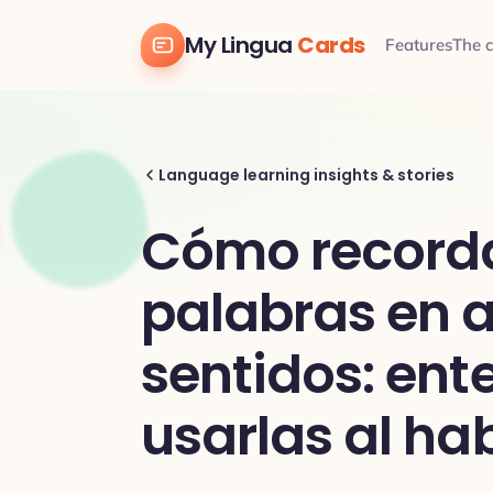
My Lingua
Cards
Features
The 
Language learning insights & stories
Cómo record
palabras en
sentidos: ent
usarlas al ha