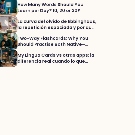
How Many Words Should You
Learn per Day? 10, 20 or 30?
La curva del olvido de Ebbinghaus,
la repetición espaciada y por qué
la práctica variada te ayuda a
Two-Way Flashcards: Why You
usar de verdad las palabras
Should Practise Both Native–
Target and Target–Native
My Lingua Cards vs otras apps: la
diferencia real cuando lo que
quieres es vocabulario que te
salga al hablar