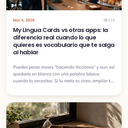
Mar 4, 2026
115
My Lingua Cards vs otras apps: la
diferencia real cuando lo que
quieres es vocabulario que te salga
al hablar
Puedes pasar meses “haciendo lecciones” y aun así
quedarte en blanco con una palabra básica
cuando la necesitas. Si tu meta es clara, ampliar tu
vocabulario, dejar de olvidar y empezar a usar
palabras al hablar, hay dos tipos de apps. My
Lingua Cards es del tipo que entrena vocabulario y
memoria, y se nota.