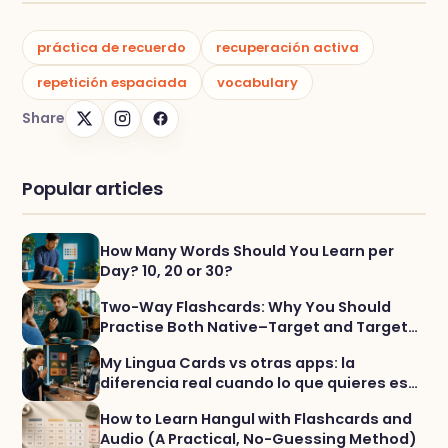
práctica de recuerdo
recuperación activa
repetición espaciada
vocabulary
Share
Popular articles
How Many Words Should You Learn per
Day? 10, 20 or 30?
Two-Way Flashcards: Why You Should
Practise Both Native–Target and Target–
Native
My Lingua Cards vs otras apps: la
diferencia real cuando lo que quieres es
vocabulario que te salga al hablar
How to Learn Hangul with Flashcards and
Audio (A Practical, No-Guessing Method)