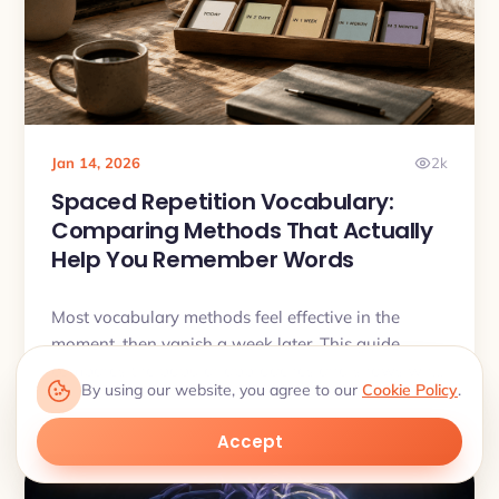
Jan 14, 2026
2k
Spaced Repetition Vocabulary:
Comparing Methods That Actually
Help You Remember Words
Most vocabulary methods feel effective in the
moment, then vanish a week later. This guide
compares the popular approaches and shows why
By using our website, you agree to our
Cookie Policy
.
spaced repetition wins long-term.
Accept