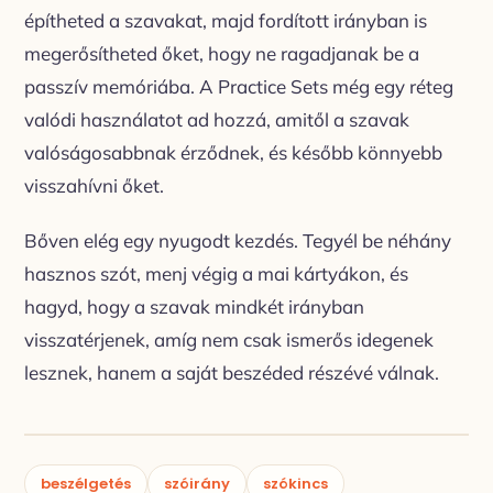
építheted a szavakat, majd fordított irányban is
megerősítheted őket, hogy ne ragadjanak be a
passzív memóriába. A Practice Sets még egy réteg
valódi használatot ad hozzá, amitől a szavak
valóságosabbnak érződnek, és később könnyebb
visszahívni őket.
Bőven elég egy nyugodt kezdés. Tegyél be néhány
hasznos szót, menj végig a mai kártyákon, és
hagyd, hogy a szavak mindkét irányban
visszatérjenek, amíg nem csak ismerős idegenek
lesznek, hanem a saját beszéded részévé válnak.
beszélgetés
szóirány
szókincs