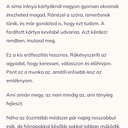
A sima irányú kártyáknál nagyon gyorsan okosnak
érezheted magad. Ránézel a szóra, ismerősnek
tűnik, és már gondolod is, hogy ezt tudom. A
fordított kártya kevésbé udvarias. Azt kérdezi:
rendben, mutasd meg.
Ez a kis erőfeszítés hasznos. Rákényszeríti az
agyadat, hogy keressen, válasszon és előhívjon.
Pont ez a munka az, amitől erősebb lesz az
emléknyom.
Ami simán megy, az nem mindig az, ami tényleg
fejleszt.
Néha az őszintébb módszer pár napig rosszabbul
esik, de hónapokkal később sokkal jobban működik.