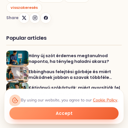
visszakeresés
Share
Popular articles
Hány új szót érdemes megtanulnod
naponta, ha tényleg haladni akarsz?
Ebbinghaus felejtési görbéje és miért
működnek jobban a szavak többféle
gyakorlással
Kétirányú szókártyák: miért gyorsítják fel
a beszédet, nem csak a felismerést
By using our website, you agree to our
Cookie Policy
.
My Lingua Cards vs más appok: miért
számít, hogy milyen típusú eszközt
Accept
választasz szókincsre