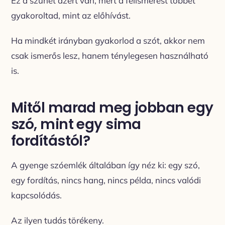
Ez a szünet azért van, mert a felismerést többet
gyakoroltad, mint az előhívást.
Ha mindkét irányban gyakorlod a szót, akkor nem
csak ismerős lesz, hanem ténylegesen használható
is.
Mitől marad meg jobban egy
szó, mint egy sima
fordítástól?
A gyenge szóemlék általában így néz ki: egy szó,
egy fordítás, nincs hang, nincs példa, nincs valódi
kapcsolódás.
Az ilyen tudás törékeny.