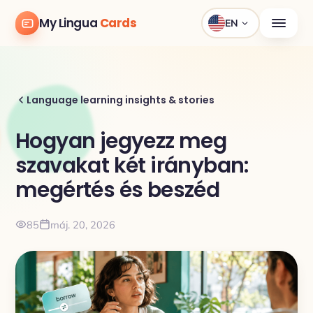
My Lingua
Cards
EN
Language learning insights & stories
Hogyan jegyezz meg
szavakat két irányban:
megértés és beszéd
85
máj. 20, 2026