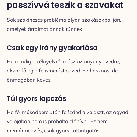
passzívvá teszik a szavakat
Sok szókincses probléma olyan szokásokból jön,
amelyek ártalmatlannak tűnnek.
Csak egy irány gyakorlása
Ha mindig a célnyelvről mész az anyanyelvedre,
akkor főleg a felismerést edzed. Ez hasznos, de
önmagában kevés.
Túl gyors lapozás
Ha fél másodperc után felfeded a választ, az agyad
valójában nem is próbálta előhívni. Ez nem
memóriaedzés, csak gyors kattintgatás.