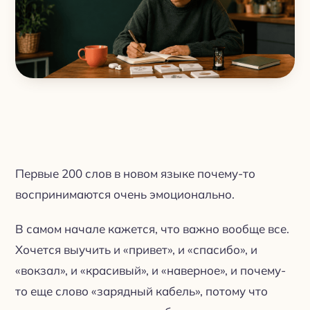
Первые 200 слов в новом языке почему-то
воспринимаются очень эмоционально.
В самом начале кажется, что важно вообще все.
Хочется выучить и «привет», и «спасибо», и
«вокзал», и «красивый», и «наверное», и почему-
то еще слово «зарядный кабель», потому что