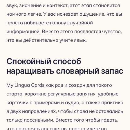
звук, значение и контекст, этот этап становится
намного легче. У вас исчезает ощущение, что вы
просто набиваете голову случайной
информацией. Вместо этого появляется чувство,
что вы действительно учите язык.
Спокойный способ
наращивать словарный запас
My Lingua Cards как раз и создан для такого
старта: короткие регулярные занятия, удобные
карточки с примерами и аудио, а также практика
в двух направлениях, чтобы слова не оставались
только пассивными. Вместо того чтобы гадать,
что повторять дальше, вы просто идете по