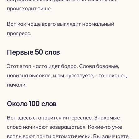
происходит тише.
Вот как чаще всего выглядит нормальный
прогресс.
Первые 50 слов
Этот этап часто идет бодро. Слова базовые,
новизна высокая, и вы чувствуете, что наконец
начали.
Около 100 слов
Вот здесь становится интереснее. Знакомые
слова начинают возвращаться. Какие-то уже
всплывают почти автоматически. Вы замечаете,