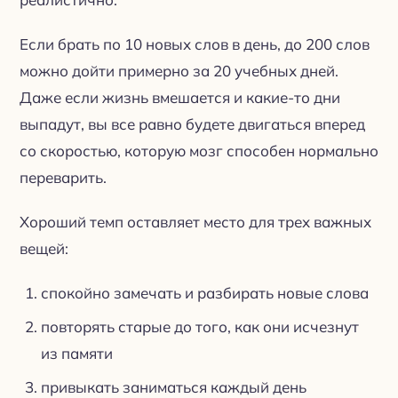
Если брать по 10 новых слов в день, до 200 слов
можно дойти примерно за 20 учебных дней.
Даже если жизнь вмешается и какие-то дни
выпадут, вы все равно будете двигаться вперед
со скоростью, которую мозг способен нормально
переварить.
Хороший темп оставляет место для трех важных
вещей:
спокойно замечать и разбирать новые слова
повторять старые до того, как они исчезнут
из памяти
привыкать заниматься каждый день