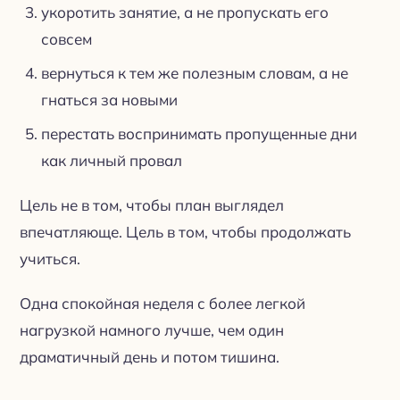
укоротить занятие, а не пропускать его
совсем
вернуться к тем же полезным словам, а не
гнаться за новыми
перестать воспринимать пропущенные дни
как личный провал
Цель не в том, чтобы план выглядел
впечатляюще. Цель в том, чтобы продолжать
учиться.
Одна спокойная неделя с более легкой
нагрузкой намного лучше, чем один
драматичный день и потом тишина.