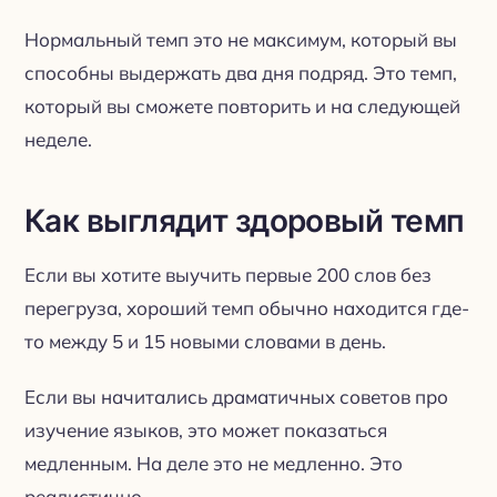
Нормальный темп это не максимум, который вы
способны выдержать два дня подряд. Это темп,
который вы сможете повторить и на следующей
неделе.
Как выглядит здоровый темп
Если вы хотите выучить первые 200 слов без
перегруза, хороший темп обычно находится где-
то между 5 и 15 новыми словами в день.
Если вы начитались драматичных советов про
изучение языков, это может показаться
медленным. На деле это не медленно. Это
реалистично.