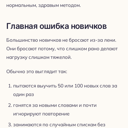
нормальным, здравым методом.
Главная ошибка новичков
Большинство новичков не бросают из-за лени.
Они бросают потому, что слишком рано делают
нагрузку слишком тяжелой.
Обычно это выглядит так:
пытаются выучить 50 или 100 новых слов за
один раз
гонятся за новыми словами и почти
игнорируют повторение
занимаются по случайным спискам без