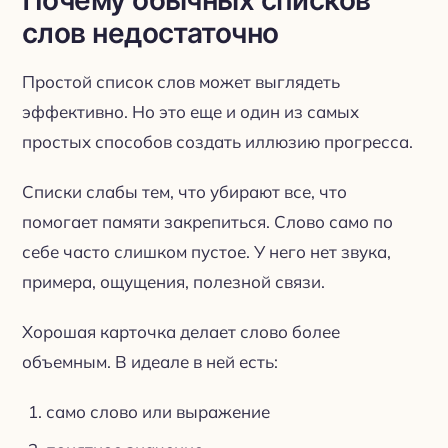
Почему обычных списков
слов недостаточно
Простой список слов может выглядеть
эффективно. Но это еще и один из самых
простых способов создать иллюзию прогресса.
Списки слабы тем, что убирают все, что
помогает памяти закрепиться. Слово само по
себе часто слишком пустое. У него нет звука,
примера, ощущения, полезной связи.
Хорошая карточка делает слово более
объемным. В идеале в ней есть:
само слово или выражение