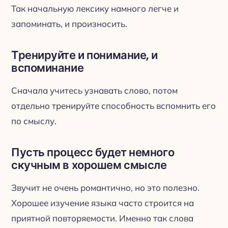
Так начальную лексику намного легче и
запоминать, и произносить.
Тренируйте и понимание, и
вспоминание
Сначала учитесь узнавать слово, потом
отдельно тренируйте способность вспомнить его
по смыслу.
Пусть процесс будет немного
скучным в хорошем смысле
Звучит не очень романтично, но это полезно.
Хорошее изучение языка часто строится на
приятной повторяемости. Именно так слова