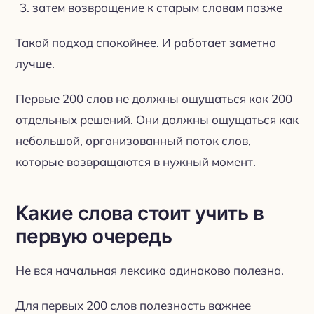
затем возвращение к старым словам позже
Такой подход спокойнее. И работает заметно
лучше.
Первые 200 слов не должны ощущаться как 200
отдельных решений. Они должны ощущаться как
небольшой, организованный поток слов,
которые возвращаются в нужный момент.
Какие слова стоит учить в
первую очередь
Не вся начальная лексика одинаково полезна.
Для первых 200 слов полезность важнее