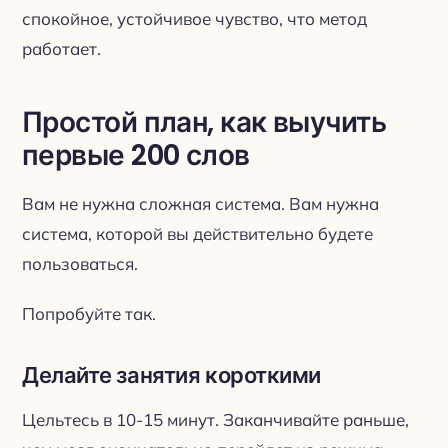
спокойное, устойчивое чувство, что метод
работает.
Простой план, как выучить
первые 200 слов
Вам не нужна сложная система. Вам нужна
система, которой вы действительно будете
пользоваться.
Попробуйте так.
Делайте занятия короткими
Цельтесь в 10-15 минут. Заканчивайте раньше,