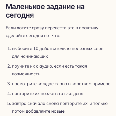
Маленькое задание на
сегодня
Если хотите сразу перевести это в практику,
сделайте сегодня вот что:
выберите 10 действительно полезных слов
для начинающих
поучите их с аудио, если есть такая
возможность
посмотрите каждое слово в коротком примере
повторите их позже в тот же день
завтра сначала снова повторите их, и только
потом добавляйте новые