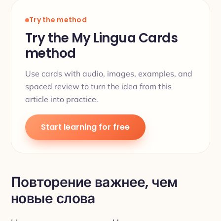
Try the method
Try the My Lingua Cards
method
Use cards with audio, images, examples, and
spaced review to turn the idea from this
article into practice.
Start learning for free
Повторение важнее, чем
новые слова