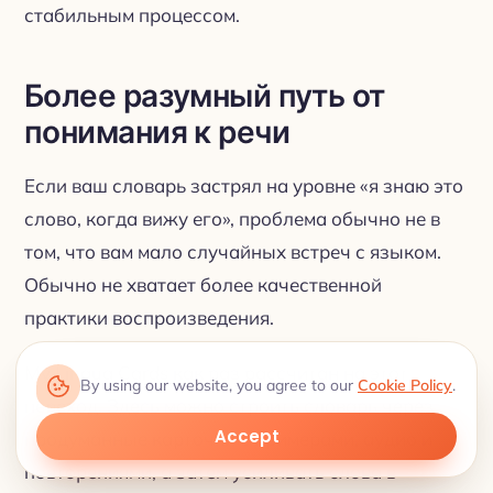
стабильным процессом.
Более разумный путь от
понимания к речи
Если ваш словарь застрял на уровне «я знаю это
слово, когда вижу его», проблема обычно не в
том, что вам мало случайных встреч с языком.
Обычно не хватает более качественной
практики воспроизведения.
My Lingua Cards как раз рассчитан на этот
By using our website, you agree to our
Cookie Policy
.
переход. Здесь можно строить словарь через
Accept
продуманные карточки с примерами, аудио и
повторениями, а затем усиливать слова в