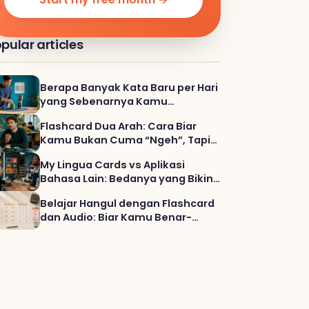
pular articles
Berapa Banyak Kata Baru per Hari
yang Sebenarnya Kamu
Butuhkan?
Flashcard Dua Arah: Cara Biar
Kamu Bukan Cuma “Ngeh”, Tapi
Bisa Ngomong
My Lingua Cards vs Aplikasi
Bahasa Lain: Bedanya yang Bikin
Kosakata Kamu Benar-benar
Belajar Hangul dengan Flashcard
Nempel
dan Audio: Biar Kamu Benar-
Benar Bisa Membaca