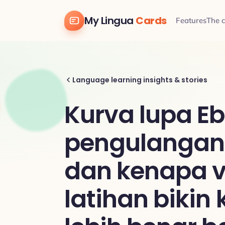
My Lingua
Cards
Features
The 
Language learning insights & stories
Kurva lupa E
pengulangan 
dan kenapa v
latihan bikin