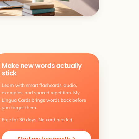
Make new words actually
stick
Learn with smart flashcards, audio,
examples, and spaced repetition. My
Lingua Cards brings words back before
you forget them.
Free for 30 days. No card needed.
Start my free month →