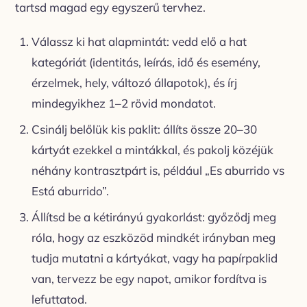
tartsd magad egy egyszerű tervhez.
Válassz ki hat alapmintát: vedd elő a hat
kategóriát (identitás, leírás, idő és esemény,
érzelmek, hely, változó állapotok), és írj
mindegyikhez 1–2 rövid mondatot.
Csinálj belőlük kis paklit: állíts össze 20–30
kártyát ezekkel a mintákkal, és pakolj közéjük
néhány kontrasztpárt is, például „Es aburrido vs
Está aburrido”.
Állítsd be a kétirányú gyakorlást: győződj meg
róla, hogy az eszközöd mindkét irányban meg
tudja mutatni a kártyákat, vagy ha papírpaklid
van, tervezz be egy napot, amikor fordítva is
lefuttatod.