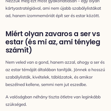
Nézzük meg ezt most gyakorlatiasan – egy olyan
kártyastratégiával, ami nem újabb szabálylistákat
ad, hanem izommemóriát épít ser és estar között.
Miért olyan zavaros a ser vs
estar (és mi az, ami tényleg
számít)
Nem veled van a gond, hanem azzal, ahogy a ser és
az estar témáját általában tanítják. Jönnek a hosszú
szabálylisták, kivételek, táblázatok, és amikor
beszélned kellene, semmi nem jut eszedbe.
A valóságban néhány tiszta ötletre van leginkább
szükséged.