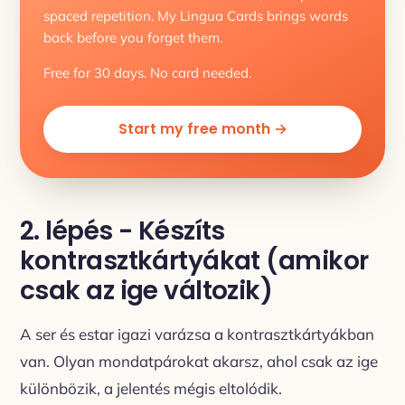
spaced repetition. My Lingua Cards brings words
back before you forget them.
Free for 30 days. No card needed.
Start my free month →
2. lépés - Készíts
kontrasztkártyákat (amikor
csak az ige változik)
A ser és estar igazi varázsa a kontrasztkártyákban
van. Olyan mondatpárokat akarsz, ahol csak az ige
különbözik, a jelentés mégis eltolódik.