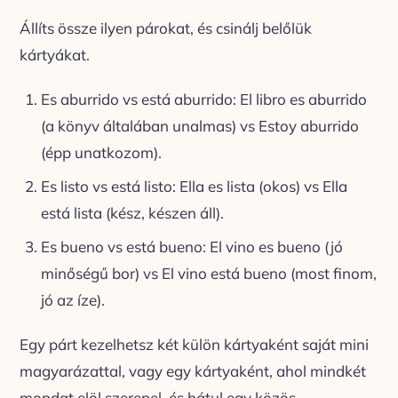
Állíts össze ilyen párokat, és csinálj belőlük
kártyákat.
Es aburrido vs está aburrido: El libro es aburrido
(a könyv általában unalmas) vs Estoy aburrido
(épp unatkozom).
Es listo vs está listo: Ella es lista (okos) vs Ella
está lista (kész, készen áll).
Es bueno vs está bueno: El vino es bueno (jó
minőségű bor) vs El vino está bueno (most finom,
jó az íze).
Egy párt kezelhetsz két külön kártyaként saját mini
magyarázattal, vagy egy kártyaként, ahol mindkét
mondat elöl szerepel, és hátul egy közös