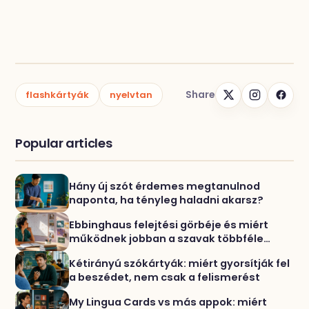
Share
flashkártyák
nyelvtan
Popular articles
Hány új szót érdemes megtanulnod
naponta, ha tényleg haladni akarsz?
Ebbinghaus felejtési görbéje és miért
működnek jobban a szavak többféle
gyakorlással
Kétirányú szókártyák: miért gyorsítják fel
a beszédet, nem csak a felismerést
My Lingua Cards vs más appok: miért