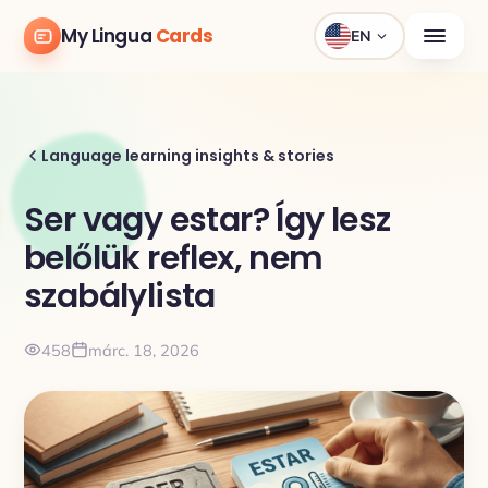
My Lingua
Cards
EN
Language learning insights & stories
Ser vagy estar? Így lesz
belőlük reflex, nem
szabálylista
458
márc. 18, 2026