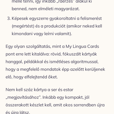
mellé tenni, így inkább „ráérzés” alakul ki
benned, nem elméleti magyarázat.
Képesek egyszerre gyakoroltatni a felismerést
(megértést) és a produkciót (amikor neked kell
kimondani vagy leírni valamit).
Egy olyan szolgáltatás, mint a My Lingua Cards
pont erre lett kitalálva: rövid, fókuszált kártyák
hanggal, példákkal és ismétléses algoritmussal,
hogy a megfelelő mondatok épp azelőtt kerüljenek
elő, hogy elfelejtenéd őket.
Nem kell száz kártya a ser és estar
„megjavításához”. Inkább egy kompakt, jól
összerakott készlet kell, amit okos sorrendben újra
és újra látsz.