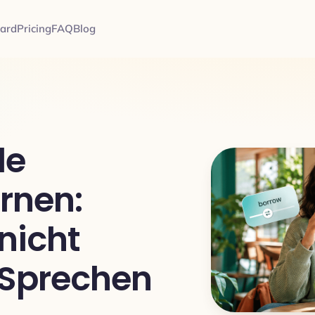
card
Pricing
FAQ
Blog
de
rnen:
nicht
 Sprechen