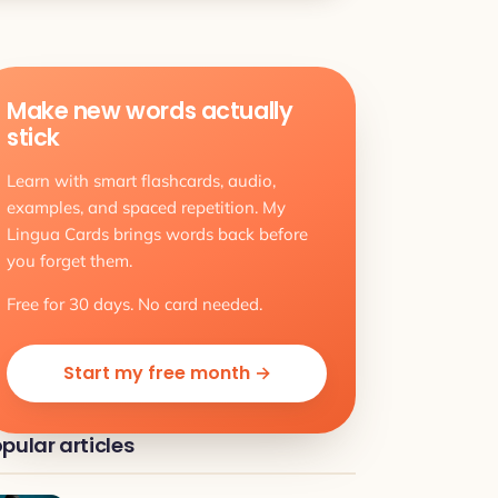
Make new words actually
stick
Learn with smart flashcards, audio,
examples, and spaced repetition. My
Lingua Cards brings words back before
you forget them.
Free for 30 days. No card needed.
Start my free month →
pular articles