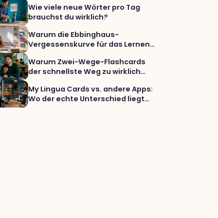
Wie viele neue Wörter pro Tag
brauchst du wirklich?
Warum die Ebbinghaus-
Vergessenskurve für das Lernen
von Vokabeln immer noch wichtig
Warum Zwei-Wege-Flashcards
ist und warum variable
der schnellste Weg zu wirklich
Abrufhinweise noch mehr bringen
aktivem Wortschatz sind
My Lingua Cards vs. andere Apps:
Wo der echte Unterschied liegt
(und warum dein Wortschatz
davon profitiert)