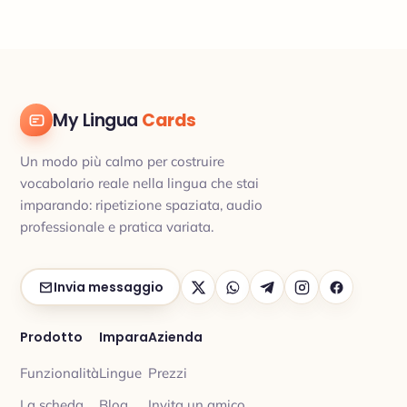
My Lingua
Cards
Un modo più calmo per costruire
vocabolario reale nella lingua che stai
imparando: ripetizione spaziata, audio
professionale e pratica variata.
Invia messaggio
Prodotto
Impara
Azienda
Funzionalità
Lingue
Prezzi
La scheda
Blog
Invita un amico