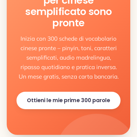
per cinese
semplificato sono
pronte
Inizia con 300 schede di vocabolario
cinese pronte – pinyin, toni, caratteri
semplificati, audio madrelingua,
ripasso quotidiano e pratica inversa.
Un mese gratis, senza carta bancaria.
Ottieni le mie prime 300 parole