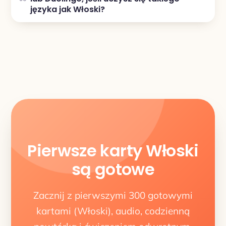
języka jak Włoski?
Pierwsze karty Włoski
są gotowe
Zacznij z pierwszymi 300 gotowymi
kartami (Włoski), audio, codzienną