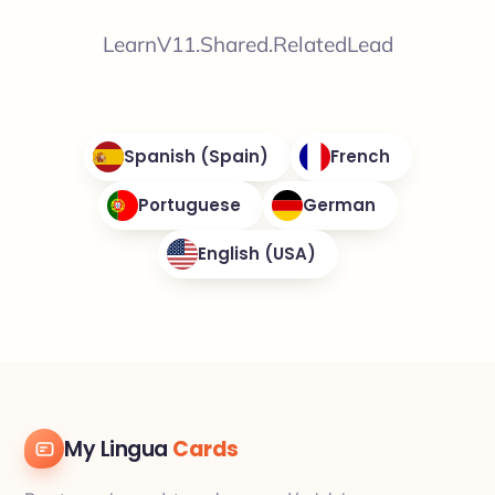
LearnV11.Shared.RelatedLead
Spanish (Spain)
French
Portuguese
German
English (USA)
My Lingua
Cards