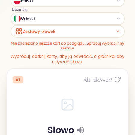
Polski
Uczę się
Włoski
Zestawy słówek
Nie znaleziono jeszcze kart do podglądu. Spróbuj wybrać inny
zestaw.
Wypróbuj: dotknij karty, aby ją odwrócić, a głośnika, aby
usłyszeć słowo.
/dɪˈskʌvər/
A1
Słowo