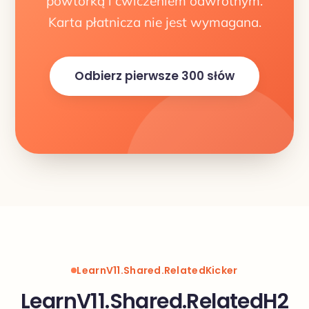
powtórką i ćwiczeniem odwrotnym.
Karta płatnicza nie jest wymagana.
Odbierz pierwsze 300 słów
LearnV11.Shared.RelatedKicker
LearnV11.Shared.RelatedH2