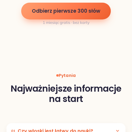
Odbierz pierwsze 300 słów
1 miesiąc gratis · bez karty
Pytania
Najważniejsze informacje
na start
Czy włoski jest łatwy do nauki?
01