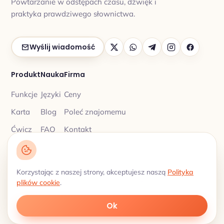
Powtarzanie w odstępach czasu, dźwięk i
praktyka prawdziwego słownictwa.
Wyślij wiadomość
Produkt
Nauka
Firma
Funkcje
Języki
Ceny
Karta
Blog
Poleć znajomemu
Ćwicz
FAQ
Kontakt
Korzystając z naszej strony, akceptujesz naszą
Polityka
Polityka prywatności
Warunki
© 2026 My Lingua Cards ·
·
plików cookie
.
korzystania
Słownictwo z odstępami · Języki 18
Ok