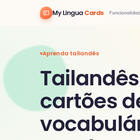
My Lingua
Cards
Funcionalida
Aprenda tailandês
Tailandês
cartões d
vocabulár