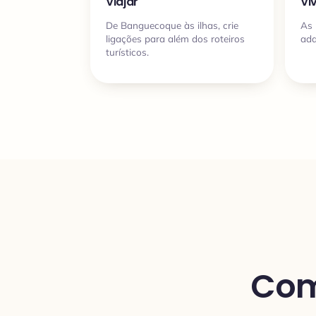
Viajar
Vi
De Banguecoque às ilhas, crie
As 
ligações para além dos roteiros
ada
turísticos.
Com