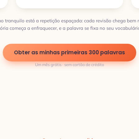
tmo tranquilo está a repetição espaçada: cada revisão chega bem
ria começa a enfraquecer, e a palavra se fixa no seu vocabulário
Obter as minhas primeiras 300 palavras
Um mês grátis · sem cartão de crédito