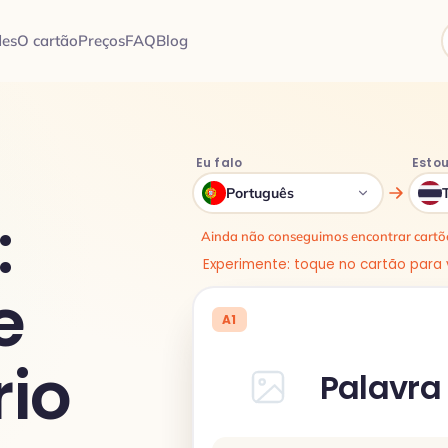
des
O cartão
Preços
FAQ
Blog
Eu falo
Estou
Português
:
Ainda não conseguimos encontrar cartõe
Experimente: toque no cartão para v
e
A1
io
Palavra