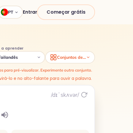
Começar grátis
Entrar
PT
 a aprender
Tailandês
Conjuntos de palavras
s para pré-visualizar. Experimente outro conjunto.
irá-lo e no alto-falante para ouvir a palavra.
/dɪˈskʌvər/