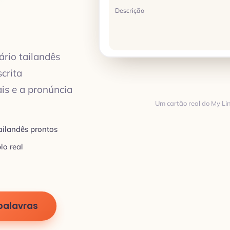
Descrição
rio tailandês
crita
ais e a pronúncia
Um cartão real do My Li
Tradução
ailandês prontos
lo real
TRADUÇÃO
palavras