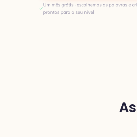
Um mês grátis · escolhemos as palavras e c
prontos para o seu nível
As