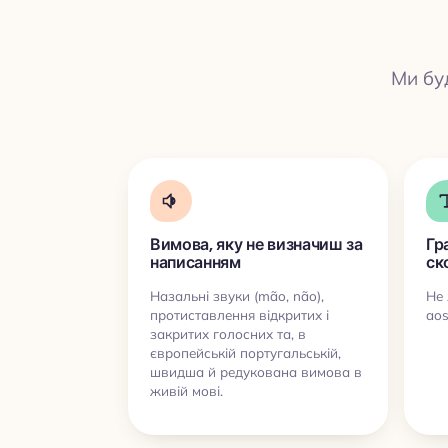
Ми бу
Вимова, яку не визначиш за
Гр
написанням
ск
Назальні звуки (mão, não),
Не 
протиставлення відкритих і
aos
закритих голосних та, в
європейській португальській,
швидша й редукована вимова в
живій мові.