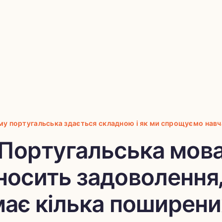
му португальська здається складною і як ми спрощуємо навч
Португальська мов
носить задоволення,
має кілька поширени