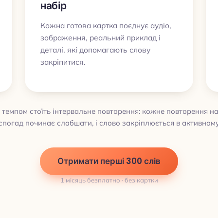
набір
Кожна готова картка поєднує аудіо,
зображення, реальний приклад і
деталі, які допомагають слову
закріпитися.
 темпом стоїть інтервальне повторення: кожне повторення н
 спогад починає слабшати, і слово закріплюється в активном
Отримати перші 300 слів
1 місяць безплатно · без картки