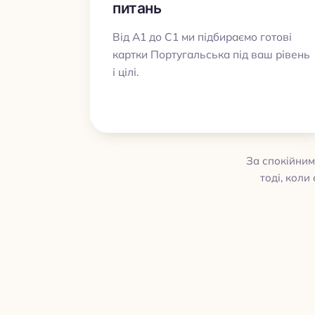
питань
Від A1 до C1 ми підбираємо готові
картки Португальська під ваш рівень
і цілі.
За спокійним
тоді, коли