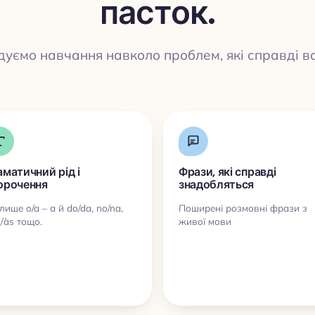
пасток.
дуємо навчання навколо проблем, які справді в
аматичний рід і
Фрази, які справді
орочення
знадобляться
лише o/a – а й do/da, no/na,
Поширені розмовні фрази з
/às тощо.
живої мови