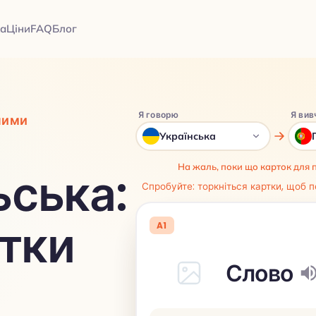
а
Ціни
FAQ
Блог
Я говорю
Я вив
ними
Українська
На жаль, поки що карток для 
ьська:
Спробуйте: торкніться картки, щоб п
ртки
A1
Слово