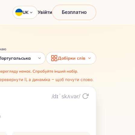
Безплатно
Увійти
UK
чаю
Португальська
Добірки слів
перегляду немає. Спробуйте інший набір.
еревернути її, а динаміка – щоб почути слово.
/dɪˈskʌvər/