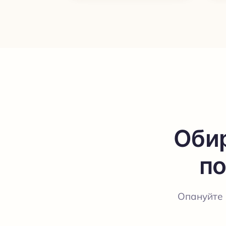
Обир
по
Опануйте 