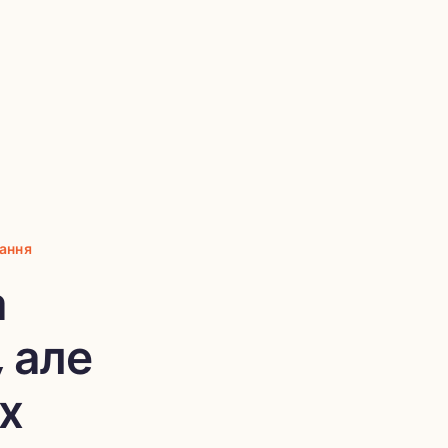
ання
а
 але
х