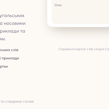
Опис
тугальських
та носовими
приклади та
ям.
Справжня картка з My Lingua Car
ських слів
ні приклади
Переклад
артки
ПЕРЕКЛАД
 та створимо готові