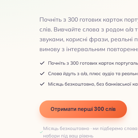
Почніть з 300 готових карток пор
слів. Вивчайте слова з родом o/a 
звуками, корисні фрази, реальні 
вимову з інтервальним повторенн
Почніть з 300 готових карток португаль
Слова йдуть з o/a, плюс аудіо та реаль
Місяць безкоштовно, без банківської к
Отримати перші 300 слів
Місяць безкоштовно · ми підберемо слова
набори під ваш рівень