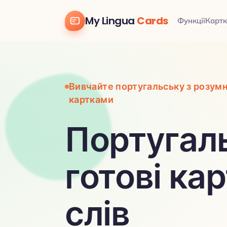
My Lingua
Cards
Функції
Картк
Вивчайте португальську з розум
картками
Португал
готові ка
слів