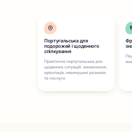
Португальська для
Фр
подорожей і щоденного
зн
спілкування
Пош
Практична португальська для
жи
щоденних ситуацій: замовлення,
орієнтація, невимушені розмови
та послуги.