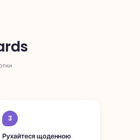
ards
артки
.
3
Рухайтеся щоденною