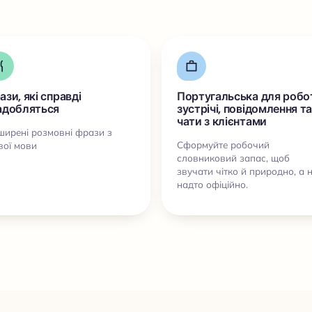
ази, які справді
Португальська для робо
адобляться
зустрічі, повідомлення та
чати з клієнтами
ирені розмовні фрази з
Сформуйте робочий
вої мови
словниковий запас, щоб
звучати чітко й природно, а 
надто офіційно.