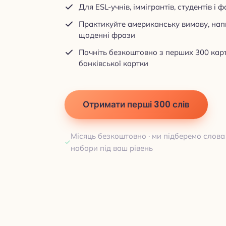
Для ESL-учнів, іммігрантів, студентів і 
Практикуйте американську вимову, нап
щоденні фрази
Почніть безкоштовно з перших 300 карт
банківської картки
Отримати перші 300 слів
Місяць безкоштовно · ми підберемо слова
набори під ваш рівень