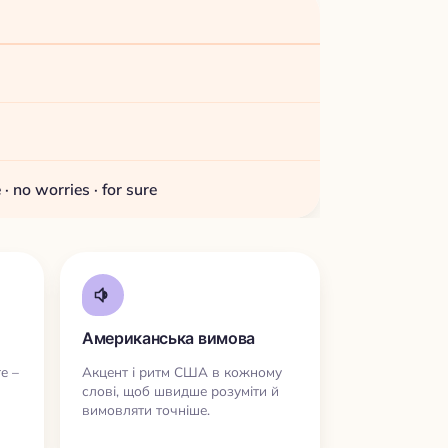
· no worries · for sure
Американська вимова
re –
Акцент і ритм США в кожному
слові, щоб швидше розуміти й
вимовляти точніше.