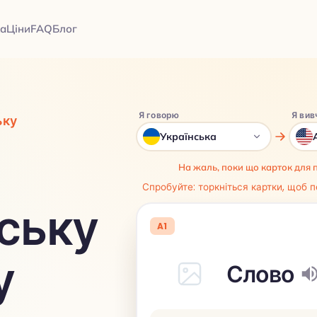
а
Ціни
FAQ
Блог
Я говорю
Я вив
ьку
Українська
На жаль, поки що карток для 
Спробуйте: торкніться картки, щоб п
ську
A1
у
Слово