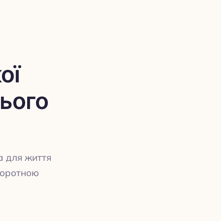
ої
нього
а для життя
воротною