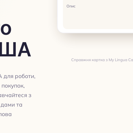
Опис
о
США
Справжня картка з My Lingua Car
Переклад
 для роботи,
, покупок,
авчайтеся з
адами та
ПЕРЕКЛАД
лова