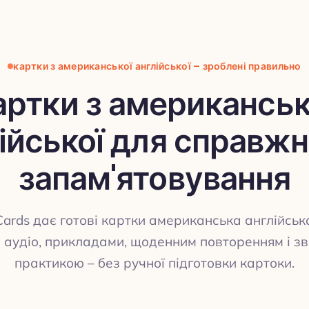
картки з американської англійської – зроблені правильно
артки з американськ
ійської для справж
запам'ятовування
Cards дає готові картки американська англійськ
 аудіо, прикладами, щоденним повторенням і з
практикою – без ручної підготовки картоки.