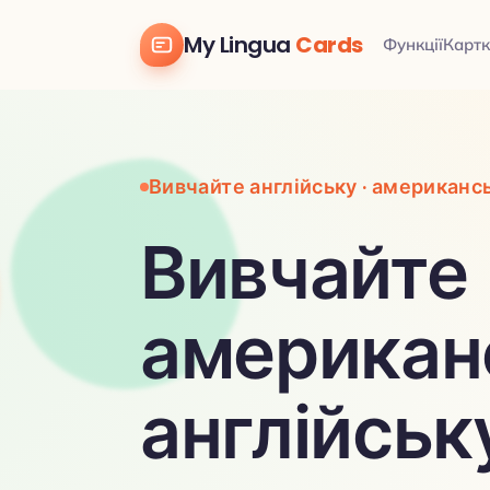
My Lingua
Cards
Функції
Картк
Вивчайте англійську · американс
Вивчайте
американ
англійськ