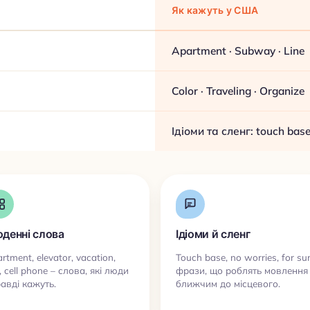
Як кажуть у США
Apartment · Subway · Line
Color · Traveling · Organize
Ідіоми та сленг: touch base 
денні слова
Ідіоми й сленг
rtment, elevator, vacation,
Touch base, no worries, for su
e, cell phone – слова, які люди
фрази, що роблять мовлення
авді кажуть.
ближчим до місцевого.