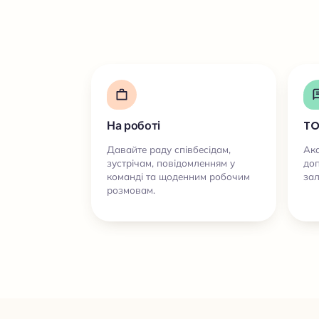
На роботі
TO
Давайте раду співбесідам,
Ака
зустрічам, повідомленням у
доп
команді та щоденним робочим
зал
розмовам.