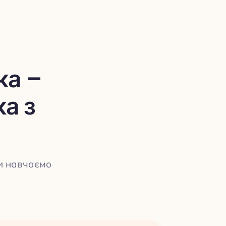
ка –
ка з
Ми навчаємо