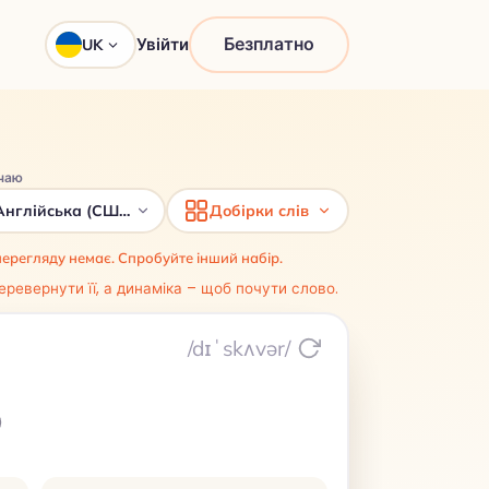
Безплатно
Увійти
UK
чаю
Англійська (США)
Добірки слів
перегляду немає. Спробуйте інший набір.
еревернути її, а динаміка – щоб почути слово.
/dɪˈskʌvər/