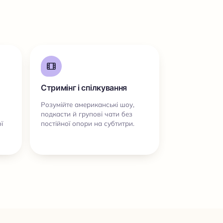
Стримінг і спілкування
Розумійте американські шоу,
подкасти й групові чати без
ї
постійної опори на субтитри.