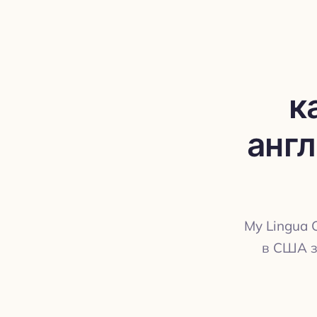
к
англ
My Lingua 
в США з