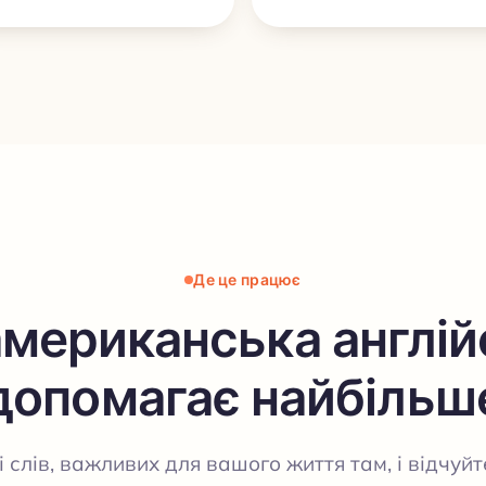
Де це працює
американська англій
допомагає найбільш
і слів, важливих для вашого життя там, і відчуй