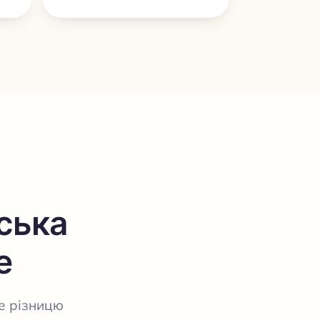
ська
е
те різницю