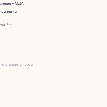
фахівців у США
исання та
ок, без
 та створимо готові