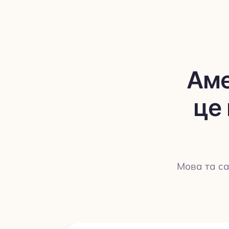
Аме
це 
Мова та са