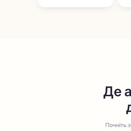
Де 
Почніть з