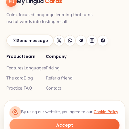
My Lingua
Cards
Calm, focused language learning that turns
useful words into lasting recall.
Send message
Product
Learn
Company
Features
Languages
Pricing
The card
Blog
Refer a friend
Practice
FAQ
Contact
By using our website, you agree to our
Cookie Policy
.
Privacy
Terms
© 2026 My Lingua Cards ·
·
Learn 18 languages, one word at a time.
Accept