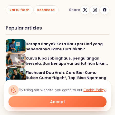
Share
kartu flash
kosakata
Popular articles
Berapa Banyak Kata Baru per Hari yang
Sebenarnya Kamu Butuhkan?
Kurva lupa Ebbinghaus, pengulangan
bersela, dan kenapa variasi latihan bikin
kosakata lebih benar benar nempel
Flashcard Dua Arah: Cara Biar Kamu
Bukan Cuma “Ngeh”, Tapi Bisa Ngomong
My Lingua Cards vs Aplikasi Bahasa Lain:
By using our website, you agree to our
Cookie Policy
.
Bedanya yang Bikin Kosakata Kamu
Benar-benar Nempel
Accept