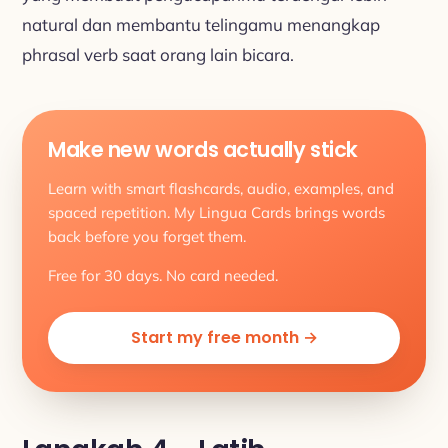
natural dan membantu telingamu menangkap
phrasal verb saat orang lain bicara.
Make new words actually stick
Learn with smart flashcards, audio, examples, and
spaced repetition. My Lingua Cards brings words
back before you forget them.
Free for 30 days. No card needed.
Start my free month →