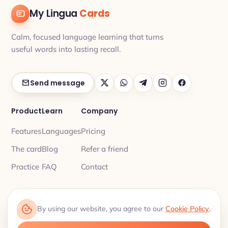
My Lingua
Cards
Calm, focused language learning that turns
useful words into lasting recall.
Send message
Product
Learn
Company
Features
Languages
Pricing
The card
Blog
Refer a friend
Practice
FAQ
Contact
By using our website, you agree to our
Cookie Policy
.
Privacy
Terms
© 2026 My Lingua Cards ·
·