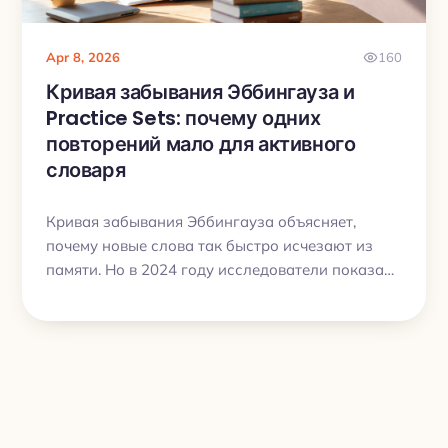
Apr 8, 2026
160
Кривая забывания Эббингауза и
Practice Sets: почему одних
повторений мало для активного
словаря
Кривая забывания Эббингауза объясняет,
почему новые слова так быстро исчезают из
памяти. Но в 2024 году исследователи показали
важную деталь: лучше работает не только
spaced repetition, но и spaced retrieval с
вариативными подсказками. Разбираем, как это
связано с Practice Sets в My Lingua Cards и
почему это помогает перевести слова из
пассивного запаса в активный.