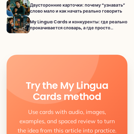
активного словаря
Двусторонние карточки: почему “узнавать”
слово мало и как начать реально говорить
My Lingua Cards и конкуренты: где реально
прокачивается словарь, а где просто
«проходишь уроки»
Try the My Lingua
Cards method
Use cards with audio, images,
examples, and spaced review to turn
the idea from this article into practice.