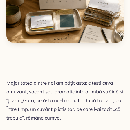
Majoritatea dintre noi am pățit asta: citești ceva
amuzant, șocant sau dramatic într-o limbă străină și
îți zici: „Gata, pe ăsta nu-l mai uit.” După trei zile, pa.
Între timp, un cuvânt plictisitor, pe care l-ai tocit „că
trebuie”, rămâne cumva.