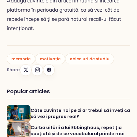
Adaugă cuvintele din articol în rutină și încearcă
platforma în perioada gratuită, ca să vezi cât de
repede începe să ți se pară natural recall-ul făcut
intenționat.
memorie
motivație
obiceiuri de studiu
Share
Popular articles
Câte cuvinte noi pe zi ar trebui să înveți ca
să vezi progres real?
Curba uitării a lui Ebbinghaus, repetiția
spațiată și de ce vocabularul prinde mai