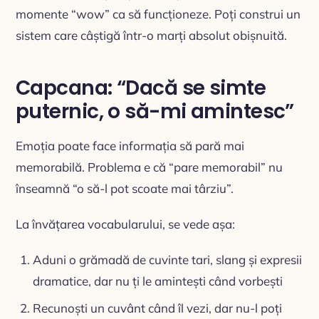
momente “wow” ca să funcționeze. Poți construi un
sistem care câștigă într-o marți absolut obișnuită.
Capcana: “Dacă se simte
puternic, o să-mi amintesc”
Emoția poate face informația să pară mai
memorabilă. Problema e că “pare memorabil” nu
înseamnă “o să-l pot scoate mai târziu”.
La învățarea vocabularului, se vede așa:
Aduni o grămadă de cuvinte tari, slang și expresii
dramatice, dar nu ți le amintești când vorbești
Recunoști un cuvânt când îl vezi, dar nu-l poți