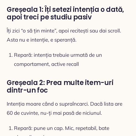
Greșeala 1: Îți setezi intenția o dată,
apoi treci pe studiu pasiv
Îți zici “o să țin minte”, apoi recitești sau dai scroll.
Asta nu e intenție, e speranță.
Repară: intenția trebuie urmată de un
comportament, active recall
Greșeala 2: Prea multe item-uri
dintr-un foc
Intenția moare când o supraîncarci. Dacă lista are
60 de cuvinte, nu-ți mai pasă de niciunul.
Repară: pune un cap. Mic, repetabil, bate