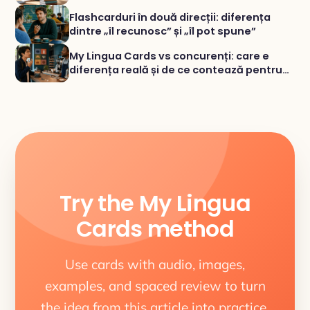
bine cu exerciții variate
Flashcarduri în două direcții: diferența
dintre „îl recunosc” și „îl pot spune”
My Lingua Cards vs concurenți: care e
diferența reală și de ce contează pentru
vocabular
Try the My Lingua
Cards method
Use cards with audio, images,
examples, and spaced review to turn
the idea from this article into practice.