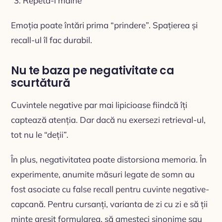
Repetă-l mâine
Emoția poate întări prima “prindere”. Spațierea și
recall-ul îl fac durabil.
Nu te baza pe negativitate ca
scurtătură
Cuvintele negative par mai lipicioase fiindcă îți
captează atenția. Dar dacă nu exersezi retrieval-ul,
tot nu le “deții”.
În plus, negativitatea poate distorsiona memoria. În
experimente, anumite măsuri legate de somn au
fost asociate cu false recall pentru cuvinte negative-
capcană. Pentru cursanți, varianta de zi cu zi e să ții
minte greșit formularea, să amesteci sinonime sau