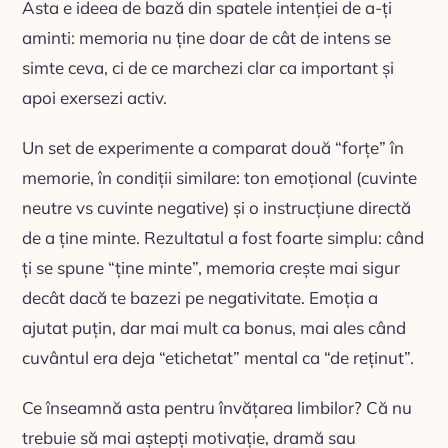
Asta e ideea de bază din spatele intenției de a-ți
aminti: memoria nu ține doar de cât de intens se
simte ceva, ci de ce marchezi clar ca important și
apoi exersezi activ.
Un set de experimente a comparat două “forțe” în
memorie, în condiții similare: ton emoțional (cuvinte
neutre vs cuvinte negative) și o instrucțiune directă
de a ține minte. Rezultatul a fost foarte simplu: când
ți se spune “ține minte”, memoria crește mai sigur
decât dacă te bazezi pe negativitate. Emoția a
ajutat puțin, dar mai mult ca bonus, mai ales când
cuvântul era deja “etichetat” mental ca “de reținut”.
Ce înseamnă asta pentru învățarea limbilor? Că nu
trebuie să mai aștepți motivație, dramă sau