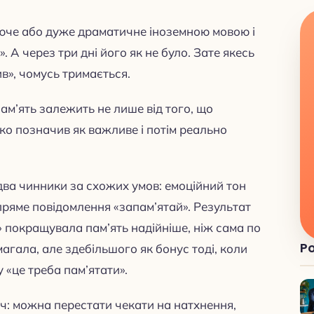
юче або дуже драматичне іноземною мовою і
. А через три дні його як не було. Зате якесь
ив», чомусь тримається.
 пам’ять залежить не лише від того, що
ітко позначив як важливе і потім реально
два чинники за схожих умов: емоційний тон
 пряме повідомлення «запам’ятай». Результат
й» покращувала пам’ять надійніше, ніж сама по
Po
магала, але здебільшого як бонус тоді, коли
у «це треба пам’ятати».
ч: можна перестати чекати на натхнення,