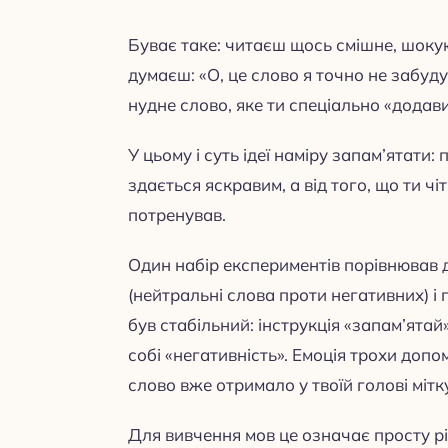
Буває таке: читаєш щось смішне, шоку
думаєш: «О, це слово я точно не забуду»
нудне слово, яке ти спеціально «додав
У цьому і суть ідеї наміру запам’ятати:
здається яскравим, а від того, що ти ч
потренував.
Один набір експериментів порівнював 
(нейтральні слова проти негативних) і
був стабільний: інструкція «запам’ята
собі «негативність». Емоція трохи допо
слово вже отримало у твоїй голові мітк
Для вивчення мов це означає просту рі