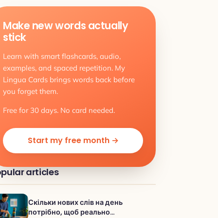
Make new words actually
stick
Learn with smart flashcards, audio,
examples, and spaced repetition. My
Lingua Cards brings words back before
you forget them.
Free for 30 days. No card needed.
Start my free month →
pular articles
Скільки нових слів на день
потрібно, щоб реально