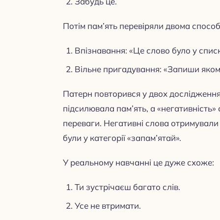
Забудь це.
Потім пам’ять перевіряли двома спосо
Впізнавання: «Це слово було у спис
Вільне пригадування: «Запиши якомо
Патерн повторився у двох дослідження
підсилювала пам’ять, а «негативність» 
переваги. Негативні слова отримували
були у категорії «запам’ятай».
У реальному навчанні це дуже схоже:
Ти зустрічаєш багато слів.
Усе не втримати.