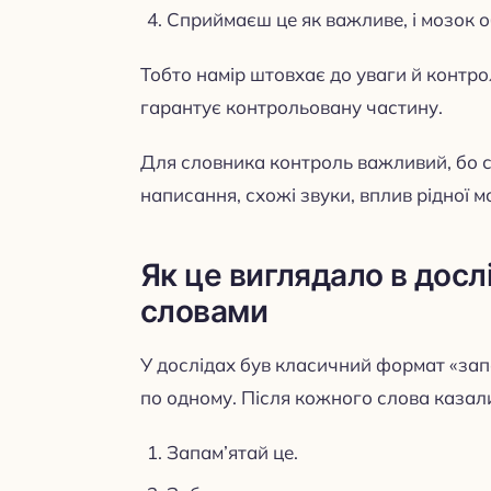
Сприймаєш це як важливе, і мозок 
Тобто намір штовхає до уваги й контро
гарантує контрольовану частину.
Для словника контроль важливий, бо с
написання, схожі звуки, вплив рідної м
Як це виглядало в дос
словами
У дослідах був класичний формат «зап
по одному. Після кожного слова казали
Запам’ятай це.