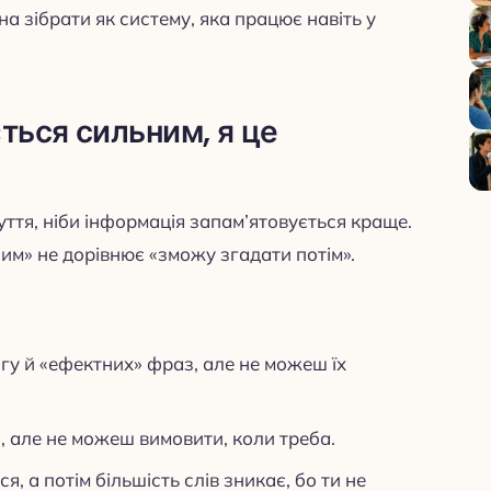
а зібрати як систему, яка працює навіть у
ться сильним, я це
уття, ніби інформація запам’ятовується краще.
им» не дорівнює «зможу згадати потім».
нгу й «ефектних» фраз, але не можеш їх
, але не можеш вимовити, коли треба.
, а потім більшість слів зникає, бо ти не