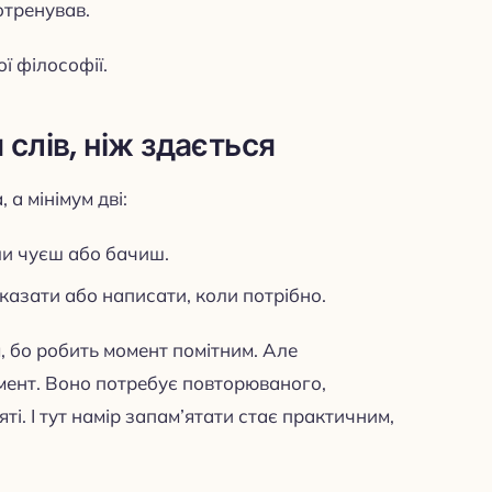
потренував.
ї філософії.
слів, ніж здається
а мінімум дві:
ли чуєш або бачиш.
казати або написати, коли потрібно.
, бо робить момент помітним. Але
мент. Воно потребує повторюваного,
ті. І тут намір запам’ятати стає практичним,
.