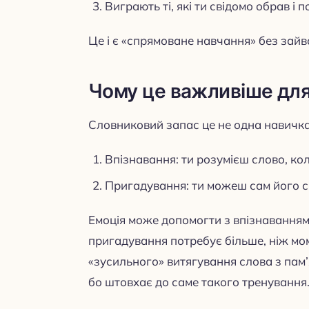
Виграють ті, які ти свідомо обрав і 
Це і є «спрямоване навчання» без зайво
Чому це важливіше для 
Словниковий запас це не одна навичка, 
Впізнавання: ти розумієш слово, ко
Пригадування: ти можеш сам його с
Емоція може допомогти з впізнаванням
пригадування потребує більше, ніж мо
«зусильного» витягування слова з пам’я
бо штовхає до саме такого тренування