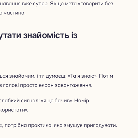
знавання вже супер. Якщо мета «говорити без
а частина.
тати знайомість із
ься знайомим, і ти думаєш: «Та я знаю». Потім
 в голові просто екран завантаження.
слабкий сигнал: «я це бачив». Намір
користати».
, потрібна практика, яка змушує пригадувати.