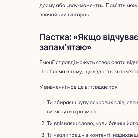
драму або «вау-моменти». Пам’ять можн
звичайний вівторок.
Пастка: «Якщо відчуває
запам’ятаю»
Емоції справді можуть створювати відч
Проблема в тому, що «здається пам’ятн
У вивченні мов це виглядає так:
Ти збираєш купу яскравих слів, сле
витягнути в розмові.
Ти впізнаєш слово, коли бачиш його
Ти «залипаєш» в контенті, надихаєшся