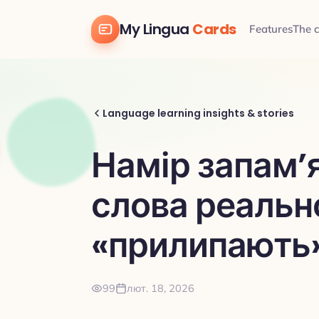
My Lingua
Cards
Features
The 
Language learning insights & stories
Намір запам’я
слова реальн
«прилипають»
99
лют. 18, 2026