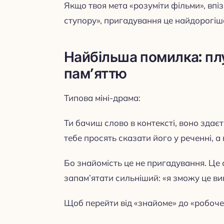
Якщо твоя мета «розуміти фільми», впі
ступору», пригадування це найдорогіш
Найбільша помилка: плу
пам’яттю
Типова міні-драма:
Ти бачиш слово в контексті, воно здаєт
тебе просять сказати його у реченні, а
Бо знайомість це не пригадування. Це 
запам’ятати сильніший: «я зможу це ви
Щоб перейти від «знайоме» до «робоче»