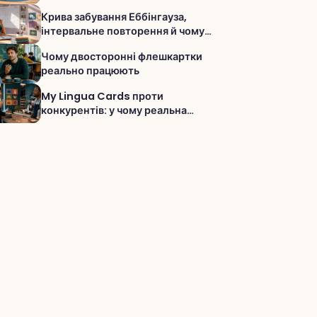
просуватися?
Крива забування Еббінгауза,
інтервальне повторення й чому
різна практика справді допомагає
Чому двосторонні флешкартки
запам’ятовувати слова
реально працюють
My Lingua Cards проти
конкурентів: у чому реальна
різниця і чому сервіс сильніший для
словника