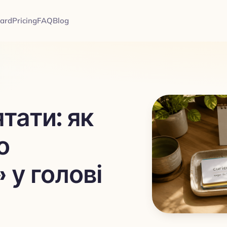
card
Pricing
FAQ
Blog
тати: як
о
 у голові