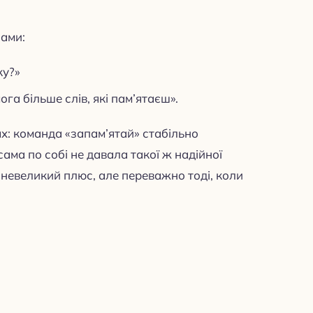
бами:
ку?»
га більше слів, які пам’ятаєш».
х: команда «запам’ятай» стабільно
сама по собі не давала такої ж надійної
 невеликий плюс, але переважно тоді, коли