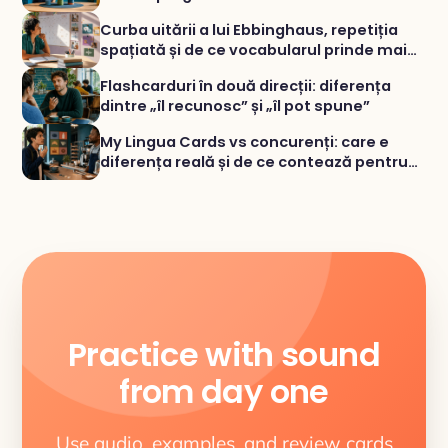
Curba uitării a lui Ebbinghaus, repetiția
spațiată și de ce vocabularul prinde mai
bine cu exerciții variate
Flashcarduri în două direcții: diferența
dintre „îl recunosc” și „îl pot spune”
My Lingua Cards vs concurenți: care e
diferența reală și de ce contează pentru
vocabular
Practice with sound
from day one
Use audio, examples, and review cards