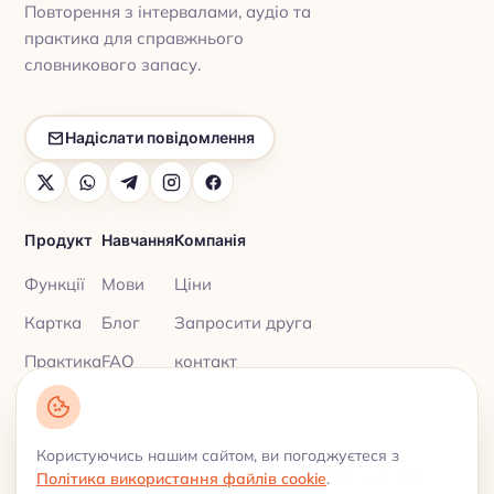
Повторення з інтервалами, аудіо та
практика для справжнього
словникового запасу.
Надіслати повідомлення
Продукт
Навчання
Компанія
Функції
Мови
Ціни
Картка
Блог
Запросити друга
Практика
FAQ
контакт
Користуючись нашим сайтом, ви погоджуєтеся з
Політика конфіденційності
© 2026 My Lingua Cards ·
·
Політика використання файлів cookie
.