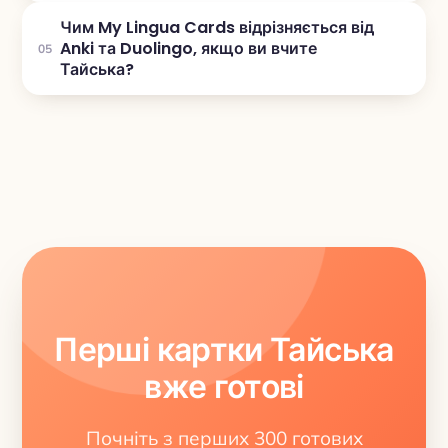
Чим My Lingua Cards відрізняється від
Anki та Duolingo, якщо ви вчите
05
Тайська?
Перші картки Тайська
вже готові
Почніть з перших 300 готових