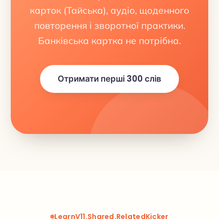
карток (Тайська), аудіо, щоденного
повторення і зворотної практики.
Банківська картка не потрібна.
Отримати перші 300 слів
LearnV11.Shared.RelatedKicker