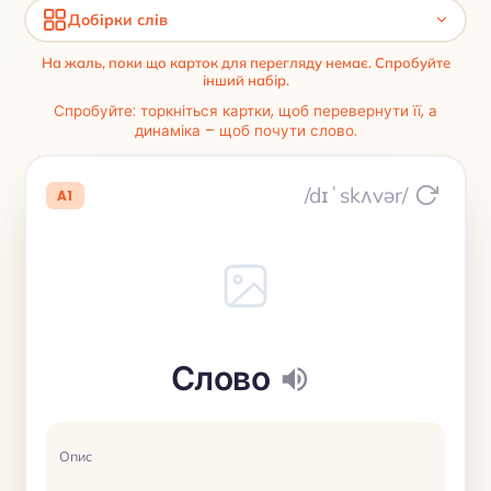
Добірки слів
На жаль, поки що карток для перегляду немає. Спробуйте
інший набір.
Спробуйте: торкніться картки, щоб перевернути її, а
динаміка – щоб почути слово.
/dɪˈskʌvər/
A1
Слово
Опис