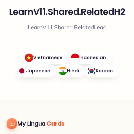
LearnV11.Shared.RelatedH2
LearnV11.Shared.RelatedLead
Vietnamese
Indonesian
Japanese
Hindi
Korean
My Lingua
Cards