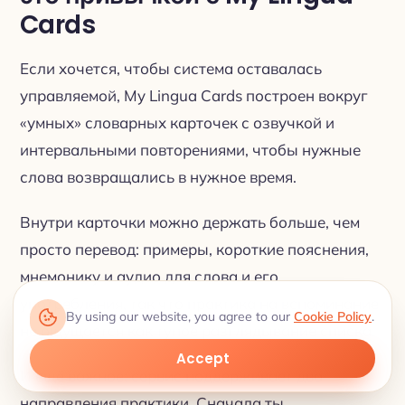
Cards
Если хочется, чтобы система оставалась
управляемой, My Lingua Cards построен вокруг
«умных» словарных карточек с озвучкой и
интервальными повторениями, чтобы нужные
слова возвращались в нужное время.
Внутри карточки можно держать больше, чем
просто перевод: примеры, короткие пояснения,
мнемонику и аудио для слова и его
употребления, так что практика на вспоминание
By using our website, you agree to our
Cookie Policy
.
не ощущается как тупое разглядывание списка.
Accept
И ещё важное: сервис поддерживает два
направления практики. Сначала ты