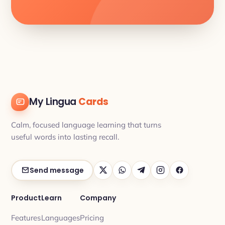
My Lingua
Cards
Calm, focused language learning that turns
useful words into lasting recall.
Send message
Product
Learn
Company
Features
Languages
Pricing