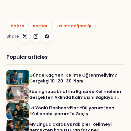
hafıza
kartlar
kelime dağarcığı
Share
Popular articles
Günde Kaç Yeni Kelime Öğrenmeliyim?
Gerçekçi 10–20–30 Planı
Ebbinghaus Unutma Eğrisi ve Kelimelerin
Gerçekten Aklında Kalmasını Sağlayan
Çalışma Yöntemi
İki Yönlü Flashcard’lar: “Biliyorum”dan
“Kullanabiliyorum”a Geçiş
My Lingua Cards vs rakipler: kelimeyi
gerçekten konuşturan fark ne?