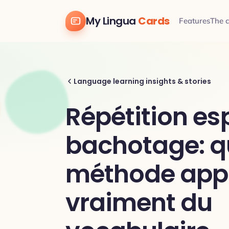
My Lingua
Cards
Features
The 
Language learning insights & stories
Répétition e
bachotage: q
méthode app
vraiment du