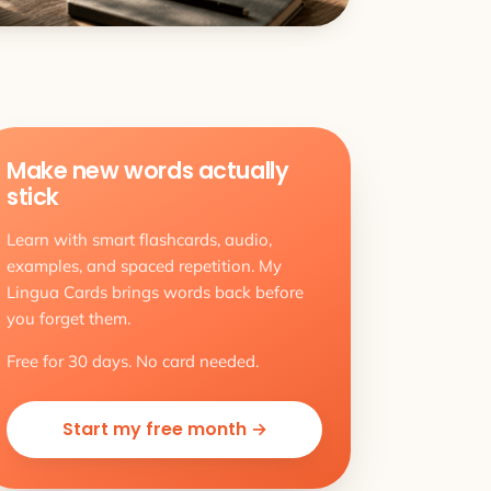
Make new words actually
stick
Learn with smart flashcards, audio,
examples, and spaced repetition. My
Lingua Cards brings words back before
you forget them.
Free for 30 days. No card needed.
Start my free month →