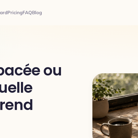
card
Pricing
FAQ
Blog
spacée ou
uelle
rend