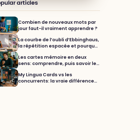
pular articles
Combien de nouveaux mots par
jour faut-il vraiment apprendre ?
La courbe de l’oubli d’Ebbinghaus,
la répétition espacée et pourquoi
la variété aide vraiment à
Les cartes mémoire en deux
mémoriser les mots
sens: comprendre, puis savoir le
dire
My Lingua Cards vs les
concurrents: la vraie différence
et pourquoi c’est plus fort pour le
vocabulaire