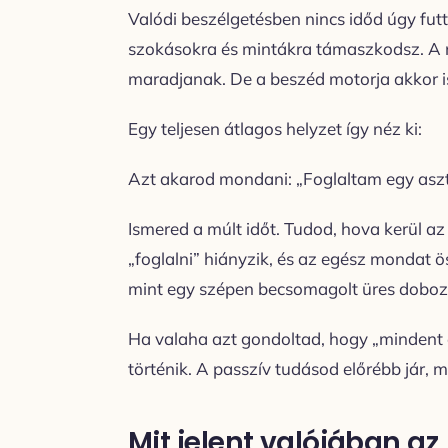
Valódi beszélgetésben nincs időd úgy fut
szokásokra és mintákra támaszkodsz. A ny
maradjanak. De a beszéd motorja akkor i
Egy teljesen átlagos helyzet így néz ki:
Azt akarod mondani: „Foglal­tam egy aszt
Ismered a múlt időt. Tudod, hova kerül az 
„foglalni” hiányzik, és az egész mondat ö
mint egy szépen becsomagolt üres doboz
Ha valaha azt gondoltad, hogy „mindent é
történik. A passzív tudásod előrébb jár, m
Mit jelent valójában az