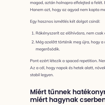
magad, aztán holnapra elfelejted a felét.
Hanem azt, hogy az agyad nem kapta meg 
Egy hasznos ismétlés két dolgot csinál:
Rákényszerít az előhívásra, nem csak a
Még azelőtt történik meg újra, hogy a
megerősödik.
Pont ezért létezik a spaced repetition. Ne
Az a cél, hogy napok és hetek alatt, növ
stabil legyen.
Miért tűnnek hatékonyn
miért hagynak cserbe