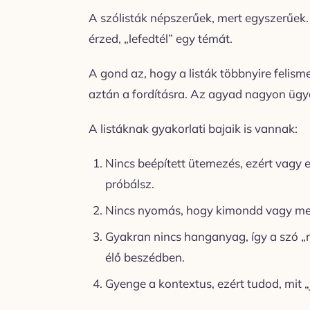
A szólisták népszerűek, mert egyszerűek. 
érzed, „lefedtél” egy témát.
A gond az, hogy a listák többnyire felism
aztán a fordításra. Az agyad nagyon ügye
A listáknak gyakorlati bajaik is vannak:
Nincs beépített ütemezés, ezért vagy e
próbálsz.
Nincs nyomás, hogy kimondd vagy megír
Gyakran nincs hanganyag, így a szó „
élő beszédben.
Gyenge a kontextus, ezért tudod, mit 