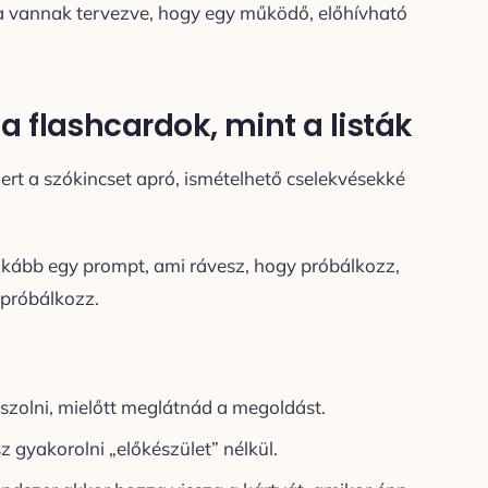
a vannak tervezve, hogy egy működő, előhívható
 flashcardok, mint a listák
ert a szókincset apró, ismételhető cselekvésekké
Inkább egy prompt, ami rávesz, hogy próbálkozz,
a próbálkozz.
aszolni, mielőtt meglátnád a megoldást.
z gyakorolni „előkészület” nélkül.