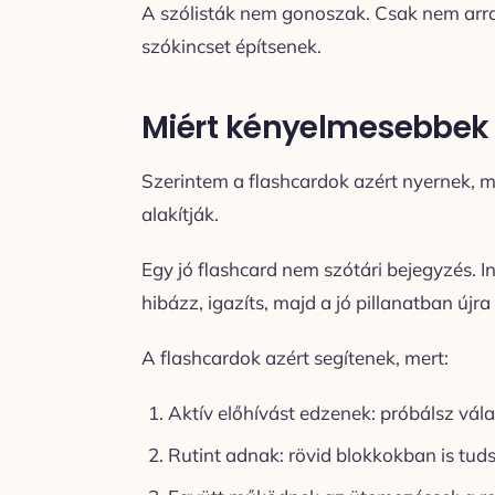
A szólisták nem gonoszak. Csak nem arr
szókincset építsenek.
Miért kényelmesebbek a
Szerintem a flashcardok azért nyernek, m
alakítják.
Egy jó flashcard nem szótári bejegyzés. 
hibázz, igazíts, majd a jó pillanatban újr
A flashcardok azért segítenek, mert:
Aktív előhívást edzenek: próbálsz vál
Rutint adnak: rövid blokkokban is tuds