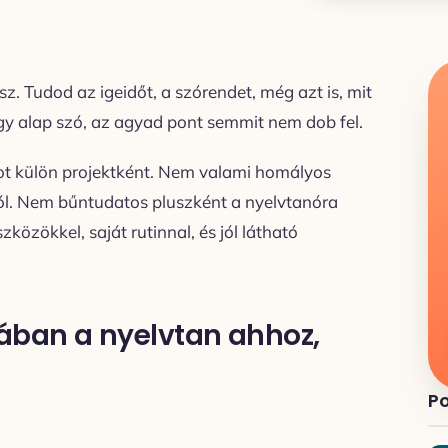
z. Tudod az igeidőt, a szórendet, még azt is, mit
y alap szó, az agyad pont semmit nem dob fel.
got külön projektként. Nem valami homályos
ól. Nem bűntudatos pluszként a nyelvtanóra
közökkel, saját rutinnal, és jól látható
ban a nyelvtan ahhoz,
Po