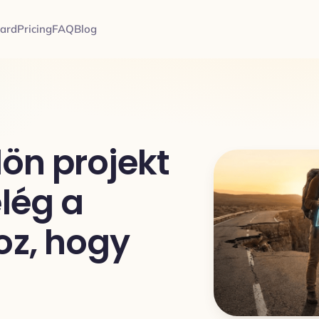
card
Pricing
FAQ
Blog
lön projekt
lég a
oz, hogy