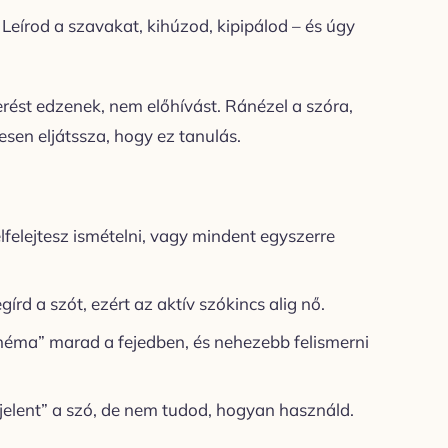
Leírod a szavakat, kihúzod, kipipálod – és úgy
erést edzenek, nem előhívást. Ránézel a szóra,
sen eljátssza, hogy ez tanulás.
lfelejtesz ismételni, vagy mindent egyszerre
d a szót, ezért az aktív szókincs alig nő.
néma” marad a fejedben, és nehezebb felismerni
„jelent” a szó, de nem tudod, hogyan használd.