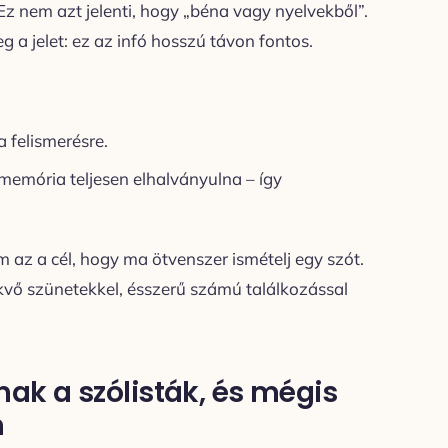
 Ez nem azt jelenti, hogy „béna vagy nyelvekből”.
a jelet: ez az infó hosszú távon fontos.
 felismerésre.
 memória teljesen elhalványulna – így
m az a cél, hogy ma ötvenszer ismételj egy szót.
ekvő szünetekkel, ésszerű számú találkozással
ak a szólisták, és mégis
n