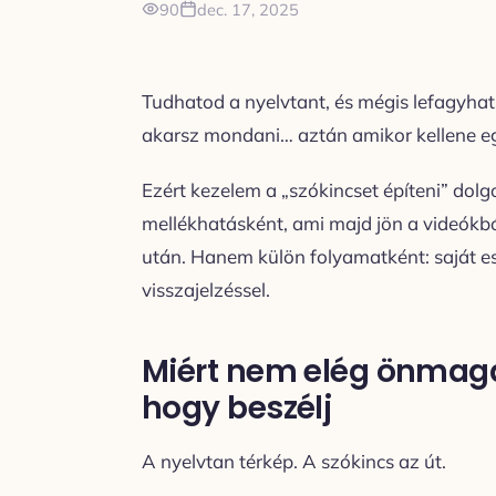
90
dec. 17, 2025
Tudhatod a nyelvtant, és mégis lefagyhats
akarsz mondani… aztán amikor kellene eg
Ezért kezelem a „szókincset építeni” dol
mellékhatásként, ami majd jön a videókb
után. Hanem külön folyamatként: saját esz
visszajelzéssel.
Miért nem elég önmagá
hogy beszélj
A nyelvtan térkép. A szókincs az út.