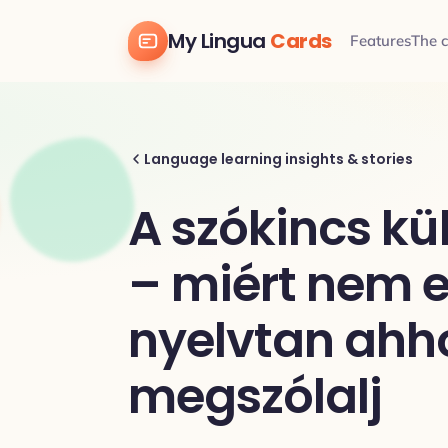
My Lingua
Cards
Features
The 
Language learning insights & stories
A szókincs kü
– miért nem e
nyelvtan ahh
megszólalj