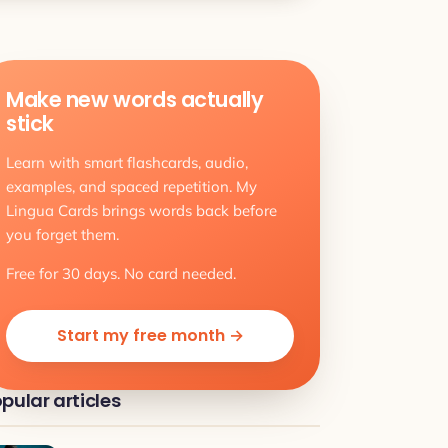
Make new words actually
stick
Learn with smart flashcards, audio,
examples, and spaced repetition. My
Lingua Cards brings words back before
you forget them.
Free for 30 days. No card needed.
Start my free month →
pular articles