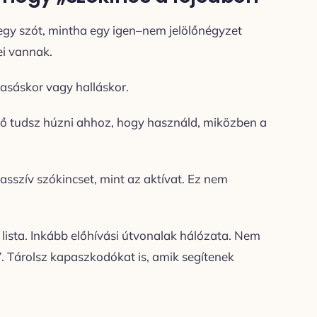
egy szót, mintha egy igen–nem jelölőnégyzet
ei vannak.
vasáskor vagy halláskor.
elő tudsz húzni ahhoz, hogy használd, miközben a
asszív szókincset, mint az aktívat. Ez nem
m lista. Inkább előhívási útvonalak hálózata. Nem
i”. Tárolsz kapaszkodókat is, amik segítenek