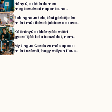
Hány új szót érdemes
megtanulnod naponta, ha
tényleg haladni akarsz?
Ebbinghaus felejtési görbéje és
miért működnek jobban a szavak
többféle gyakorlással
Kétirányú szókártyák: miért
gyorsítják fel a beszédet, nem
csak a felismerést
My Lingua Cards vs más appok:
miért számít, hogy milyen típusú
eszközt választasz szókincsre