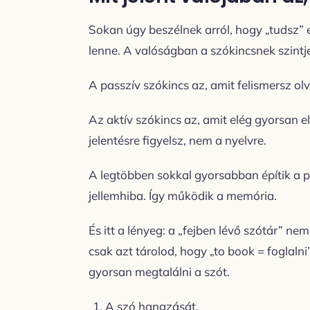
Sokan úgy beszélnek arról, hogy „tudsz” 
lenne. A valóságban a szókincsnek szintj
A passzív szókincs az, amit felis­mersz ol
Az aktív szókincs az, amit elég gyorsan 
jelentésre figyelsz, nem a nyelvre.
A legtöbben sokkal gyorsabban építik a p
jellemhiba. Így működik a memória.
És itt a lényeg: a „fejben lévő szótár” ne
csak azt tárolod, hogy „to book = foglaln
gyorsan megtalálni a szót.
A szó hangzását.