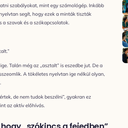
tatni szabályokat, mint egy számológép. Inkább
elvtan segít, hogy ezek a minták tiszták
s a szavak és a szókapcsolatok.
alt.”
ige. Talán még az „asztalt” is eszedbe jut. De a
sszeomlik. A tökéletes nyelvtan ige nélkül olyan,
.
rtek, de nem tudok beszélni”, gyakran ez
int az aktív előhívás.
, hogy „szókincs a fejedben”