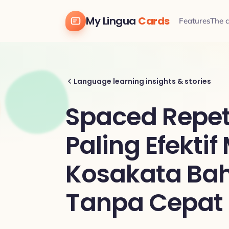
My Lingua
Cards
Features
The 
Language learning insights & stories
Spaced Repet
Paling Efekti
Kosakata Ba
Tanpa Cepat