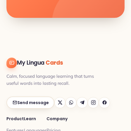
My Lingua
Cards
Calm, focused language learning that turns
useful words into lasting recall.
Send message
Product
Learn
Company
Features
Languages
Pricing