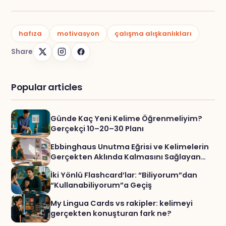
hafıza
motivasyon
çalışma alışkanlıkları
Share
Popular articles
Günde Kaç Yeni Kelime Öğrenmeliyim?
Gerçekçi 10–20–30 Planı
Ebbinghaus Unutma Eğrisi ve Kelimelerin
Gerçekten Aklında Kalmasını Sağlayan
Çalışma Yöntemi
İki Yönlü Flashcard’lar: “Biliyorum”dan
“Kullanabiliyorum”a Geçiş
My Lingua Cards vs rakipler: kelimeyi
gerçekten konuşturan fark ne?